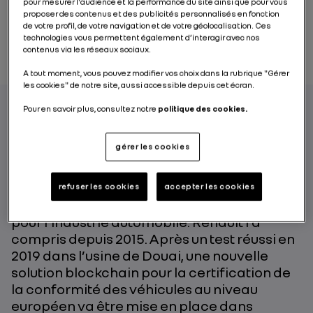
pour mesurer l'audience et la performance du site ainsi que pour vous
proposer des contenus et des publicités personnalisés en fonction
de votre profil, de votre navigation et de votre géolocalisation. Ces
technologies vous permettent également d’interagir avec nos
contenus via les réseaux sociaux.
A tout moment, vous pouvez modifier vos choix dans la rubrique "Gérer
les cookies" de notre site, aussi accessible depuis cet écran.
Pour en savoir plus, consultez notre
politique des cookies.
Apparue dans la finance, la blockchain
gérer les cookies
permet de réaliser des échanges en temps
réel sécurisés au sein d’un réseau, sans
risque de falsification, tout en respectant la
refuser les cookies
accepter les cookies
propriété de la donnée. Un outil prometteur
pour l’industrie automobile. Renault l’a
compris depuis 2015. Après un test réussi en
2019 dans l’usine de Douai, une nouvelle
solution blockchain pour la certification de
la conformité des véhicules au niveau
européen va être mise en place dans