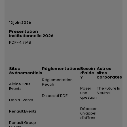
Date de publication:
12 juin 2026
Présentation
institutionnelle 2026
PDF - 4.7 MB
Ouverture dans un nouvel onglet
Sites
Réglementations
Besoin
Autres
événementiels
d'aide
sites
?
corporates
Réglementation
Alpine Cars
Reach
Poser
The Future Is
Events
une
Neutral
Dispositif RDE
question
Dacia Events
Déposer
Renault Events
un appel
d’offres
Renault Group
Events