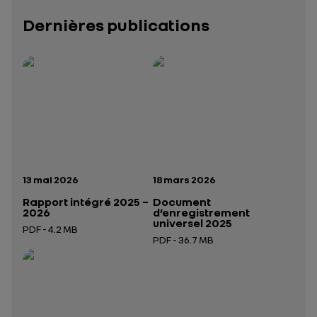
Dernières publications
Rapport intégré 2025 – 2026
Présentation institutionnelle 2026
— données structurées (JSON)
— données structurées 
Date de publication:
Date de publication:
13 mai 2026
18 mars 2026
Rapport intégré 2025 –
Document
2026
d’enregistrement
universel 2025
PDF - 4.2 MB
PDF - 36.7 MB
Ouverture dans un nouvel onglet
Ouverture dans un nouvel onglet