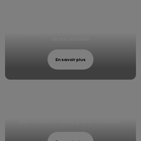
Environnement
Protéger la biodiversité, faire plus avec moins
et s’engager activement dans la décarbonation
de nos activités.
En savoir plus
Diversité et inclusion
Garantir le bien-être au travail et s’engager
pour l’insertion sociale grâce à la mobilité.