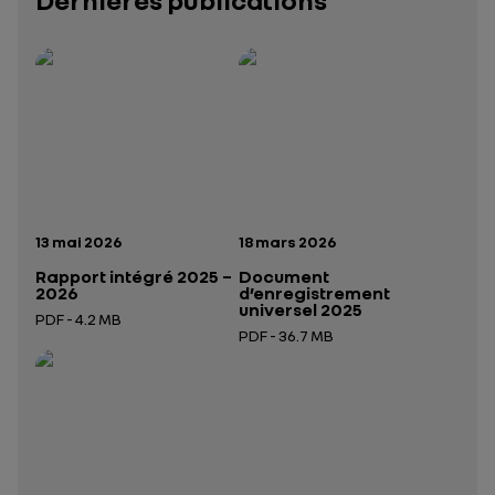
Rapport intégré 2025 – 2026
Présentation institutionnelle 2026
— données structurées (JSON)
— données structurées 
Date de publication:
Date de publication:
13 mai 2026
18 mars 2026
Rapport intégré 2025 –
Document
2026
d’enregistrement
universel 2025
PDF - 4.2 MB
PDF - 36.7 MB
Ouverture dans un nouvel onglet
Ouverture dans un nouvel onglet