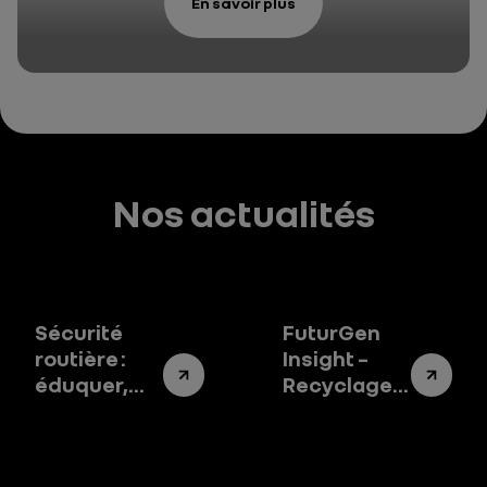
En savoir plus
Nos actualités
Sécurité
FuturGen
routière :
Insight –
éduquer,
Recyclage
anticiper,
de la
secourir
batterie
d’une