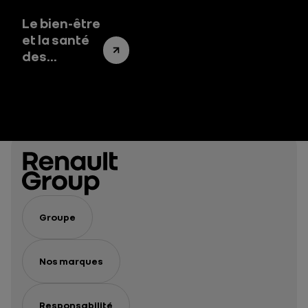
voiture
électrique :
Le bien-être
un enjeu
et la santé
stratégique
des
pour
salariés, au
l’Europe et
cœur de
l’industrie
notre
engagement
durable
Groupe
Nos marques
Responsabilité