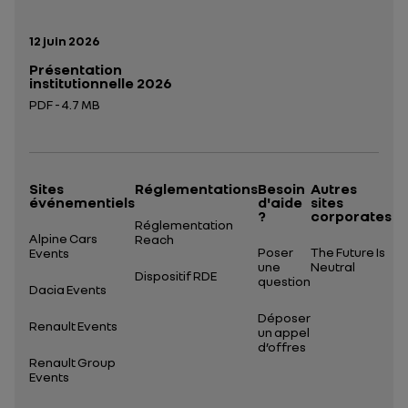
Date de publication:
12 juin 2026
Présentation
institutionnelle 2026
PDF - 4.7 MB
Ouverture dans un nouvel onglet
Sites
Réglementations
Besoin
Autres
événementiels
d'aide
sites
?
corporates
Réglementation
Alpine Cars
Reach
Poser
The Future Is
Events
une
Neutral
Dispositif RDE
question
Dacia Events
Déposer
Renault Events
un appel
d’offres
Renault Group
Events