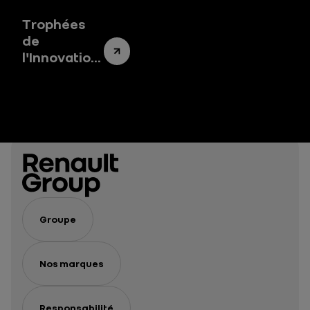
engagement
Salon
durable
Automobile
Trophées
Barcelona
de
l'Innovation
Renault
Frères :
lancement
de l’édition
2024
Groupe
Nos marques
Responsabilité