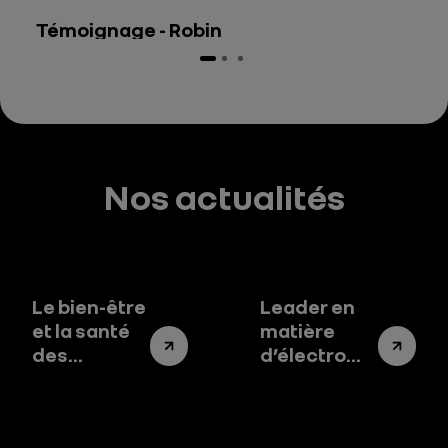
Témoignage - Robin
Nos actualités
Le bien-être
Leader en
et la santé
matière
des
d’électromobilité,
salariés, au
Renault
cœur de
Group
notre
s’engage au