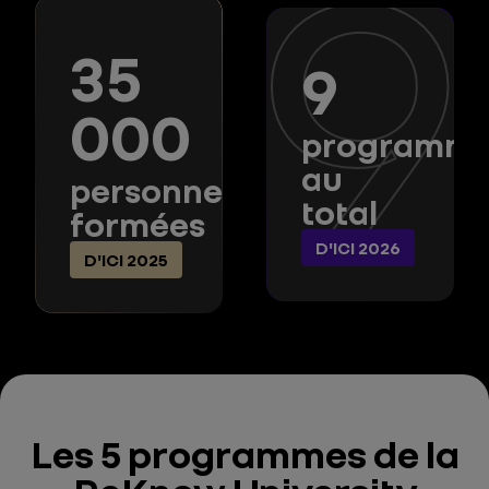
9
35
9
000
programm
au
personnes
total
formées
D'ICI 2026
D'ICI 2025
Les 5 programmes de la