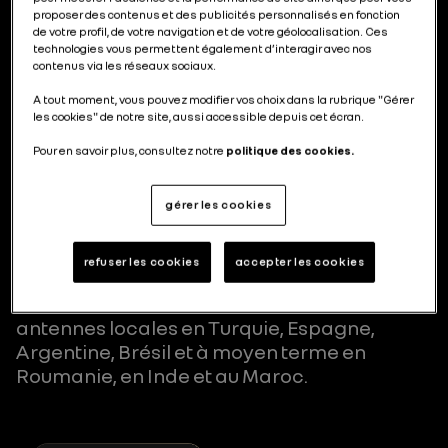
numérique et sociétale entrainent une
proposer des contenus et des publicités personnalisés en fonction
de votre profil, de votre navigation et de votre géolocalisation. Ces
mutation de l’industrie automobile sans
technologies vous permettent également d’interagir avec nos
précédent. Face à ces transformations, la
contenus via les réseaux sociaux.
ReKnow University accompagne la filière
A tout moment, vous pouvez modifier vos choix dans la rubrique "Gérer
dans le développement de compétences
les cookies" de notre site, aussi accessible depuis cet écran.
essentielles pour créer la mobilité du futur.
Pour en savoir plus, consultez notre
politique des cookies.
Elle propose des formations uniques en
France, fondées sur le "Learning by
practice" (apprentissage par la pratique),
gérer les cookies
pour préparer les futures générations et
renforcer l'employabilité à long terme des
refuser les cookies
accepter les cookies
salariés. La ReKnow University développe
son offre à l’international à travers des
antennes locales en Turquie, Espagne,
Argentine, Brésil et à moyen terme en
Roumanie, en Inde et au Maroc.