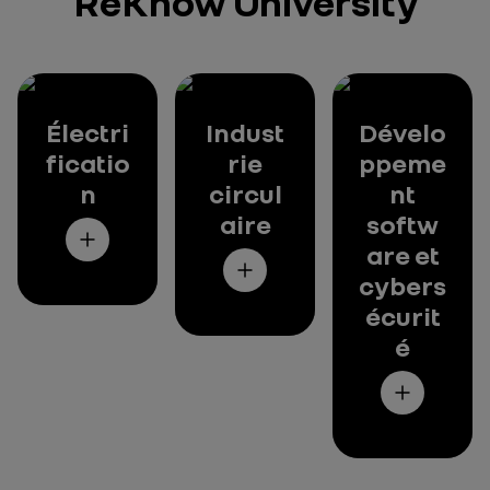
ReKnow University
Électri
Indust
Dévelo
ficatio
rie
ppeme
n
circul
nt
aire
softw
are et
cybers
écurit
é