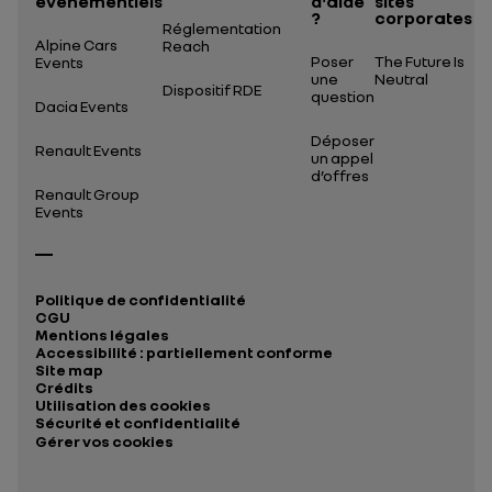
événementiels
d'aide
sites
?
corporates
Réglementation
Alpine Cars
Reach
Poser
The Future Is
Events
une
Neutral
Dispositif RDE
question
Dacia Events
Déposer
Renault Events
un appel
d’offres
Renault Group
Events
Politique de confidentialité
CGU
Mentions légales
Accessibilité : partiellement conforme
Site map
Crédits
Utilisation des cookies
Sécurité et confidentialité
Gérer vos cookies