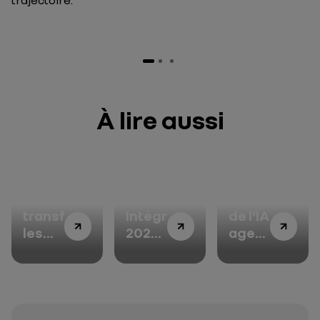
trajectoire.
À lire aussi
FutuREady :
Rapport
L’ère
transformer
Intégré
de l’IA
les
2025-
agentique
impératifs
2026 :
s’ouvre
environnementaux
concilier
avec
en
développement
askrnlt
leviers
durable
: une
de
et
nouvelle