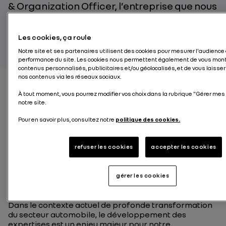
&
Organization
Officer, l
’entreprise que nous
bâtissons se veut apprenante, inclusive et
tournée vers l’avenir
.
Les cookies, ça roule
Notre site et ses partenaires utilisent des cookies pour mesurer l'audience 
performance du site. Les cookies nous permettent également de vous mont
contenus personnalisés, publicitaires et/ou géolocalisés, et de vous laisser
nos contenus via les réseaux sociaux.
À tout moment, vous pourrez modifier vos choix dans la rubrique "Gérer mes
Les
notre site.
compétences professionn
Pour en savoir plus, consultez notre
politique des cookies.
cœur de notre
refuser les cookies
accepter les cookies
compétitivité
gérer les cookies
Sur un marché automobile en profonde mutation, nos
collaborateurs constituent notre plus grande force.
Dans le contexte actuel de profonde transformation
du secteur automobile, le développement des
expertises est un enjeu majeur pour notre