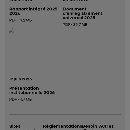
Rapport intégré 2025 –
Document
2026
d’enregistrement
universel 2025
PDF - 4.2 MB
PDF - 36.7 MB
Ouverture dans un nouvel onglet
Ouverture dans un nouvel onglet
Date de publication:
12 juin 2026
Présentation
institutionnelle 2026
PDF - 4.7 MB
Ouverture dans un nouvel onglet
Sites
Réglementations
Besoin
Autres