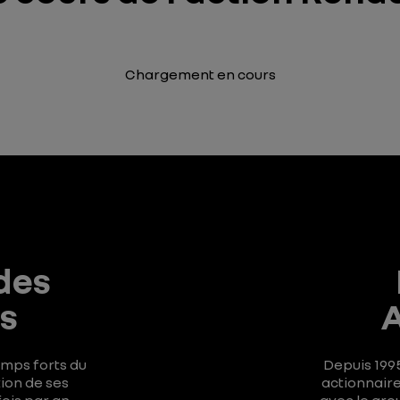
Chargement en cours
des
s
A
emps forts du
Depuis 1995
ion de ses
actionnaire