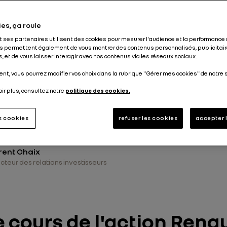
es, ça roule
Nos équipes s’engagent au quotidien pour assurer
et ses partenaires utilisent des cookies pour mesurer l'audience et la performance 
oximité auprès de nos actionnaires individuels. P
s permettent également de vous montrer des contenus personnalisés, publicitair
, et de vous laisser interagir avec nos contenus via les réseaux sociaux.
alogue et de transparence et aider à décrypter 
nt, vous pourrez modifier vos choix dans la rubrique "Gérer mes cookies" de notre s
ofondes de notre secteur, nous multiplions les é
Assemblée Générale, rencontres avec nos dirigea
oir plus, consultez notre
politique des cookies.
nférences et webinaires, visites de sites. Nous
opportunité de montrer nos nouveaux véhicules en 
es cookies
refuser les cookies
accepter 
rent Chaix
cteur des relations investisseurs
e cours de l'action Renau