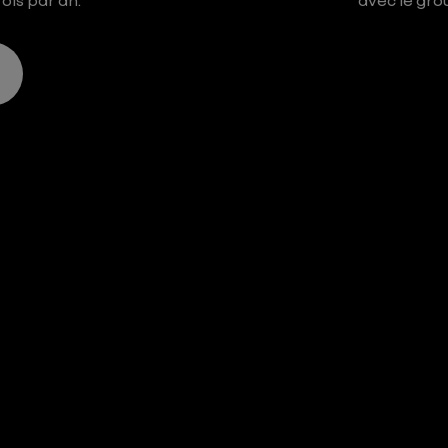
fois par an.
avec le gro