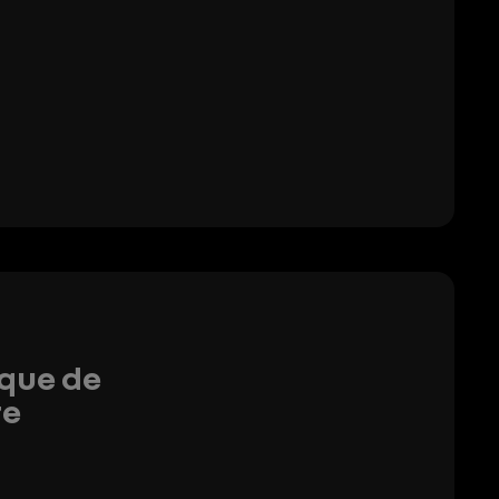
ique de
re