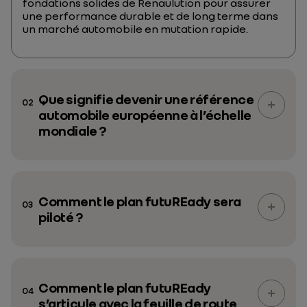
fondations solides de Renaulution pour assurer
une performance durable et de long terme dans
un marché automobile en mutation rapide.
Que signifie devenir une référence
02
automobile européenne à l’échelle
mondiale ?
Comment le plan futuREady sera
03
piloté ?
Comment le plan futuREady
04
s’articule avec la feuille de route