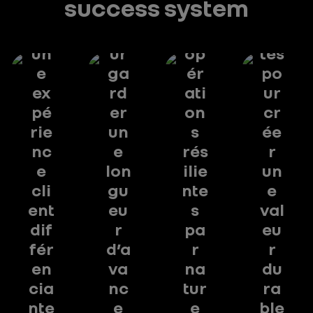
success system
ts
ion
re
en
et
po
les
an
un
ur
op
tes
e
ga
ér
po
ex
rd
ati
ur
pé
er
on
cr
rie
un
s
ée
nc
e
rés
r
e
lon
ilie
un
cli
gu
nte
e
ent
eu
s
val
dif
r
pa
eu
fér
d’a
r
r
en
va
na
du
cia
nc
tur
ra
nte
e
e
ble