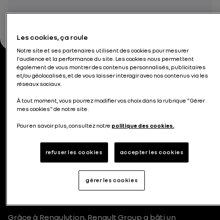
Les cookies, ça roule
Notre site et ses partenaires utilisent des cookies pour mesurer
l'audience et la performance du site. Les cookies nous permettent
également de vous montrer des contenus personnalisés, publicitaires
et/ou géolocalisés, et de vous laisser interagir avec nos contenus via les
Un groupe robuste dans
réseaux sociaux.
un marché automobile
À tout moment, vous pourrez modifier vos choix dans la rubrique "Gérer
mes cookies" de notre site.
en mutation
Pour en savoir plus, consultez notre
politique des cookies.
Avec Renaulution, lancé en 2021, Renault Group a
renforcé ses bases commerciales, technologiques et
refuser les cookies
accepter les cookies
opérationnelles. En s’appuyant sur ces
fondamentaux, le Groupe engage une nouvelle
phase stratégique avec le plan futuREady, conçu
gérer les cookies
pour assurer une performance durable dans un
marché automobile toujours plus imprévisible.
Grâce à Renaulution, Renault Group a bâti un