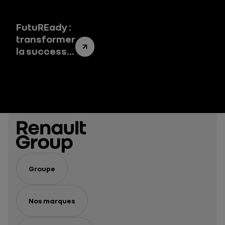
Group
FutuREady :
transformer
la success
story de
Renault
Group en un
success
system
Groupe
Nos marques