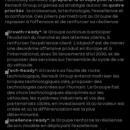
Renault Group organise sa stratégie autour de
quatre
priorités
: la croissance, la technologie, l’excellence et
la confiance. Ces piliers permettront au Groupe de
repasser à l’offensive et de renforcer sa résilience.
Growth-ready*:
le Groupe continue à anticiper
l’évolution du marché et des attentes clients, à
renforcer l’expérience client. L’objectif est de mener
une deuxième offensive produit en Europe et à
l’international, avec 36 lancements d’ici 2030, et de
proposer des services sur l’ensemble du cycle de vie
du véhicule.
Gr
Tech-Ready*:
à travers sa feuille de route
technologique, Renault Group entend maîtriser les
ow
briques technologiques clés, proposer des
th-
technologies centrées sur l’humain. Le Groupe fait
des choix technologiques disciplinés sur les
re
véhicules, les systèmes industriels et via des
ad
partenariats ciblés, en investissant là où la valeur est
créée et où la différenciation est la plus
y :
déterminante.
so
Excellence-ready*:
le Groupe renforce la résilience
de son modèle en déployant l’excellence
ute