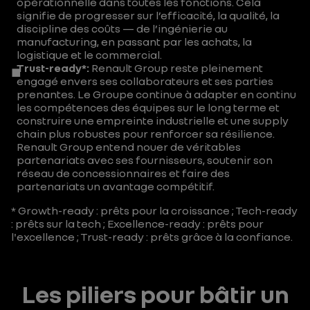
opérationnelle dans toutes les fonctions. Cela
nir
signifie de progresser sur l’efficacité, la qualité, la
discipline des coûts — de l’ingénierie au
la
manufacturing, en passant par les achats, la
cr
Tr
logistique et le commercial.
Trust-ready*:
Renault Group reste pleinement
ois
ust
engagé envers ses collaborateurs et ses parties
sa
Te
-
prenantes. Le Groupe continue à adapter en continu
les compétences des équipes sur le long terme et
nc
ch-
re
construire une empreinte industrielle et une supply
e
re
ad
chain plus robustes pour renforcer sa résilience.
pa
ad
Ex
y :
Renault Group entend nouer de véritables
partenariats avec ses fournisseurs, soutenir son
r
y :
cel
mo
réseau de concessionnaires et faire des
de
ac
len
bili
partenariats un avantage compétitif.
s
cél
ce-
ser
* Growth-ready : prêts pour la croissance ; Tech-ready
: prêts sur la tech ; Excellence-ready : prêts pour
pr
ér
re
les
l'excellence ; Trust-ready : prêts grâce à la confiance.
od
er
ad
pa
uit
l’in
y :
rti
s
no
re
es
Les piliers pour bâtir un
for
vat
nd
pr