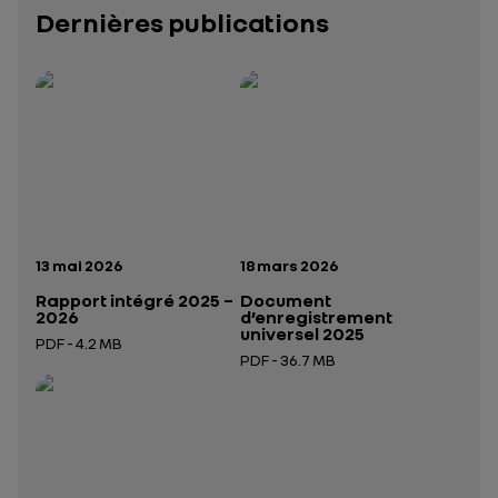
Dernières publications
Rapport intégré 2025 – 2026
Présentation institutionnelle 2026
— données structurées (JSON)
— données structurées 
Date de publication:
Date de publication:
13 mai 2026
18 mars 2026
Rapport intégré 2025 –
Document
2026
d’enregistrement
universel 2025
PDF - 4.2 MB
PDF - 36.7 MB
Ouverture dans un nouvel onglet
Ouverture dans un nouvel onglet