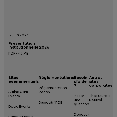
Date de publication:
12 juin 2026
Présentation
institutionnelle 2026
PDF - 4.7 MB
Ouverture dans un nouvel onglet
Sites
Réglementations
Besoin
Autres
événementiels
d'aide
sites
?
corporates
Réglementation
Alpine Cars
Reach
Poser
The Future Is
Events
une
Neutral
Dispositif RDE
question
Dacia Events
Déposer
Renault Events