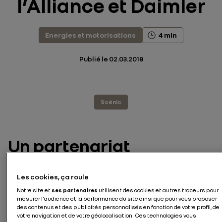
l’Alliance et Daimler
Energies et motorisations
4 min
Publié le
02.03.2018
Scénic
Un partenariat
stratégique qui porte ses
fruits
Les cookies, ça roule
Notre site et
ses partenaires
utilisent des cookies et autres traceurs pour
mesurer l'audience et la performance du site ainsi que pour vous proposer
C’est l’un des temps forts de ce début d’année 2018
des contenus et des publicités personnalisés en fonction de votre profil, de
pour la gamme Renault. Le lancement du nouveau
votre navigation et de votre géolocalisation. Ces technologies vous