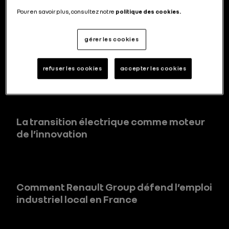
Pour en savoir plus, consultez notre
politique des cookies.
gérer les cookies
L’ancrage industriel de Renault Group en
France : un modèle exigeant,
responsable et rationnel
refuser les cookies
accepter les cookies
La transition électrique comme moteur
de l’innovation
Comment Renault Group défend l’emploi
industriel local en France