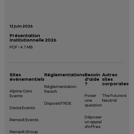
Date de publication:
12 juin 2026
Présentation
institutionnelle 2026
PDF - 4.7 MB
Ouverture dans un nouvel onglet
Sites
Réglementations
Besoin
Autres
événementiels
d'aide
sites
?
corporates
Réglementation
Alpine Cars
Reach
Poser
The Future Is
Events
une
Neutral
Dispositif RDE
question
Dacia Events
Déposer
Renault Events
un appel
d’offres
Renault Group