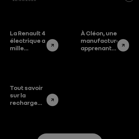
La Renault 4
À Cléon, une
électrique a
manufacture
mille
apprenante
usages
pour
transformer
les
compétences
et
Tout savoir
l’industrie
sur la
recharge
d’une
voiture
électrique