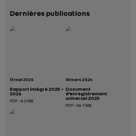
Dernières publications
Rapport intégré 2025 – 2026
Présentation institutionnelle 2026
— données structurées (JSON)
— données structurées 
Date de publication:
Date de publication:
13 mai 2026
18 mars 2026
Rapport intégré 2025 –
Document
2026
d’enregistrement
universel 2025
PDF - 4.2 MB
PDF - 36.7 MB
Ouverture dans un nouvel onglet
Ouverture dans un nouvel onglet