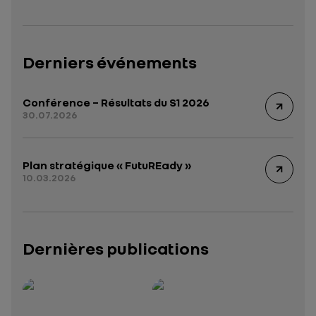
Derniers événements
Conférence – Résultats du S1 2026
30.07.2026
Plan stratégique « FutuREady »
10.03.2026
Dernières publications
Rapport intégré 2025 – 2026
Présentation institutionnelle 2026
— données structurées (JSON)
— données structurées 