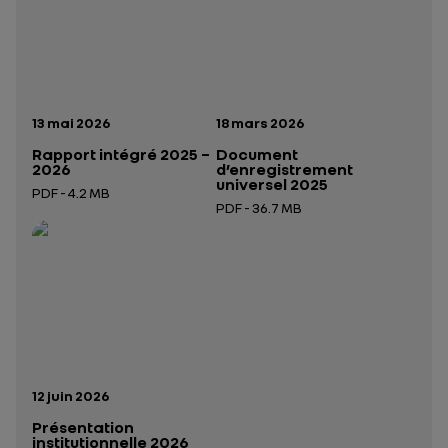
Date de publication:
Date de publication:
13 mai 2026
18 mars 2026
Rapport intégré 2025 –
Document
2026
d’enregistrement
universel 2025
PDF - 4.2 MB
PDF - 36.7 MB
Ouverture dans un nouvel onglet
Ouverture dans un nouvel onglet
Date de publication:
12 juin 2026
Présentation
institutionnelle 2026