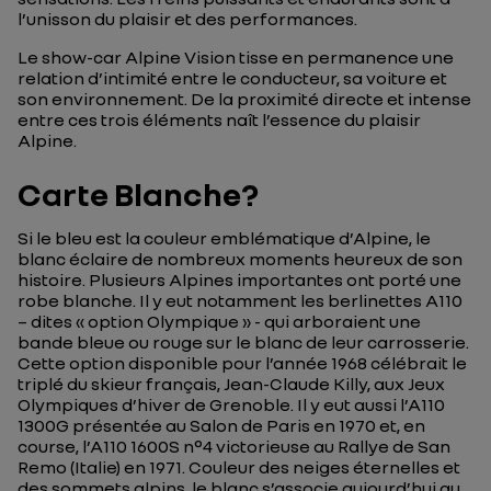
l’unisson du plaisir et des performances.
Le show-car Alpine Vision tisse en permanence une
relation d’intimité entre le conducteur, sa voiture et
son environnement. De la proximité directe et intense
entre ces trois éléments naît l’essence du plaisir
Alpine.
Carte Blanche?
Si le bleu est la couleur emblématique d’Alpine, le
blanc éclaire de nombreux moments heureux de son
histoire. Plusieurs Alpines importantes ont porté une
robe blanche. Il y eut notamment les berlinettes A110
– dites « option Olympique » - qui arboraient une
bande bleue ou rouge sur le blanc de leur carrosserie.
Cette option disponible pour l’année 1968 célébrait le
triplé du skieur français, Jean-Claude Killy, aux Jeux
Olympiques d’hiver de Grenoble. Il y eut aussi l’A110
1300G présentée au Salon de Paris en 1970 et, en
course, l’A110 1600S n°4 victorieuse au Rallye de San
Remo (Italie) en 1971. Couleur des neiges éternelles et
des sommets alpins, le blanc s’associe aujourd’hui au