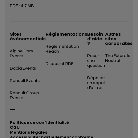
PDF - 4.7 MB
Ouverture dans un nouvel onglet
Sites
Réglementations
Besoin
Autres
événementiels
d'aide
sites
?
corporates
Réglementation
Alpine Cars
Reach
Poser
The Future Is
Events
une
Neutral
Dispositif RDE
question
Dacia Events
Déposer
Renault Events
un appel
d’offres
Renault Group
Events
Politique de confidentialité
CGU
Mentions légales
Accessibilité : partiellement conforme