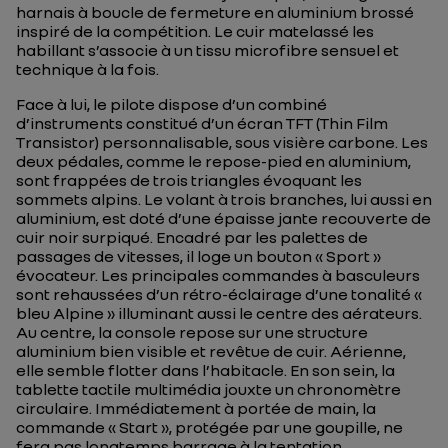
harnais à boucle de fermeture en aluminium brossé
inspiré de la compétition. Le cuir matelassé les
habillant s’associe à un tissu microfibre sensuel et
technique à la fois.
Face à lui, le pilote dispose d’un combiné
d’instruments constitué d’un écran TFT (Thin Film
Transistor) personnalisable, sous visière carbone. Les
deux pédales, comme le repose-pied en aluminium,
sont frappées de trois triangles évoquant les
sommets alpins. Le volant à trois branches, lui aussi en
aluminium, est doté d’une épaisse jante recouverte de
cuir noir surpiqué. Encadré par les palettes de
passages de vitesses, il loge un bouton « Sport »
évocateur. Les principales commandes à basculeurs
sont rehaussées d’un rétro-éclairage d’une tonalité «
bleu Alpine » illuminant aussi le centre des aérateurs.
Au centre, la console repose sur une structure
aluminium bien visible et revêtue de cuir. Aérienne,
elle semble flotter dans l’habitacle. En son sein, la
tablette tactile multimédia jouxte un chronomètre
circulaire. Immédiatement à portée de main, la
commande « Start », protégée par une goupille, ne
fera pas longtemps barrage à la tentation.