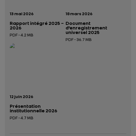
Date de publication:
Date de publication:
13 mai 2026
18 mars 2026
Rapport intégré 2025 –
Document
2026
d’enregistrement
universel 2025
PDF - 4.2 MB
PDF - 36.7 MB
Ouverture dans un nouvel onglet
Ouverture dans un nouvel onglet
Date de publication:
12 juin 2026
Présentation
institutionnelle 2026
PDF - 4.7 MB
Ouverture dans un nouvel onglet