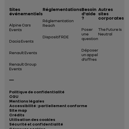
Sites
Réglementations
Besoin
Autres
événementiels
d'aide
sites
?
corporates
Réglementation
Alpine Cars
Reach
Poser
The Future Is
Events
une
Neutral
Dispositif RDE
question
Dacia Events
Déposer
Renault Events
un appel
d’offres
Renault Group
Events
Politique de confidentialité
CGU
Mentions légales
Accessibilité : partiellement conforme
Site map
Crédits
Utilisation des cookies
Sécurité et confidentialité
Gérer vos cookies