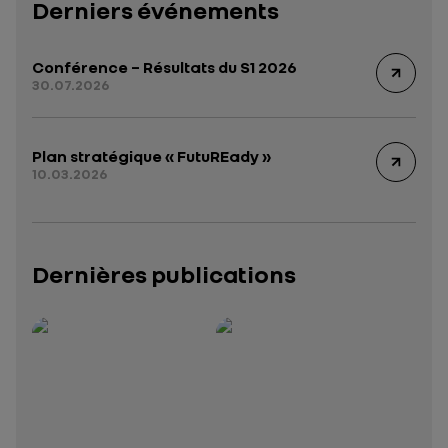
Derniers événements
Conférence – Résultats du S1 2026
30.07.2026
Plan stratégique « FutuREady »
10.03.2026
Dernières publications
Rapport intégré 2025 – 2026
Présentation institutionnelle 2026
— données structurées (JSON)
— données structurées 