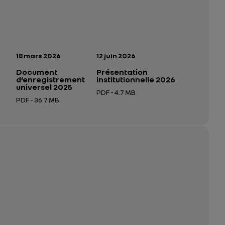
n:
Date de publication:
Date de publication:
18 mars 2026
12 juin 2026
Document
Présentation
d’enregistrement
institutionnelle 2026
universel 2025
PDF - 4.7 MB
PDF - 36.7 MB
 nouvel onglet
Ouverture dans un nouvel onglet
Ouverture dans un nouvel onglet