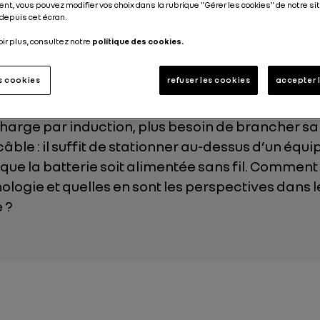
nt, vous pouvez modifier vos choix dans la rubrique "Gérer les cookies" de notre sit
Publié le
27.12.2019
depuis cet écran.
oir plus, consultez notre
politique des cookies.
es cookies
refuser les cookies
accepter 
harge par induction, plus besoin de brancher sa 
 câble : il suffit de stationner au-dessus d’un éq
que la batterie soit alimentée sans fil. Commen
ologie et quelles en sont les perspectives dans
 ?