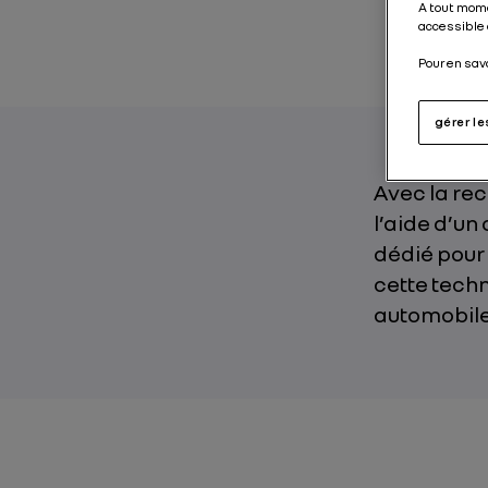
A tout mome
accessible 
Pour en sav
gérer l
Avec la rec
l’aide d’un
dédié pour 
cette techn
automobile