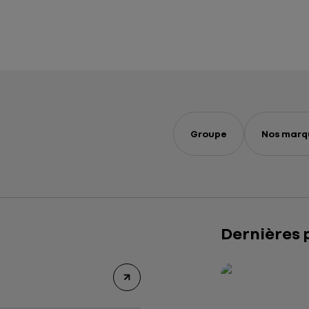
Groupe
Nos marq
Dernières 
Rapport intégré 2
Présentation insti