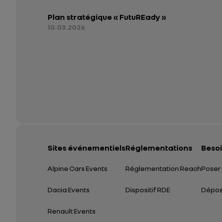
Plan stratégique « FutuREady »
10.03.2026
Sites événementiels
Réglementations
Besoi
Alpine Cars Events
Réglementation Reach
Poser 
Dacia Events
Dispositif RDE
Dépose
Renault Events