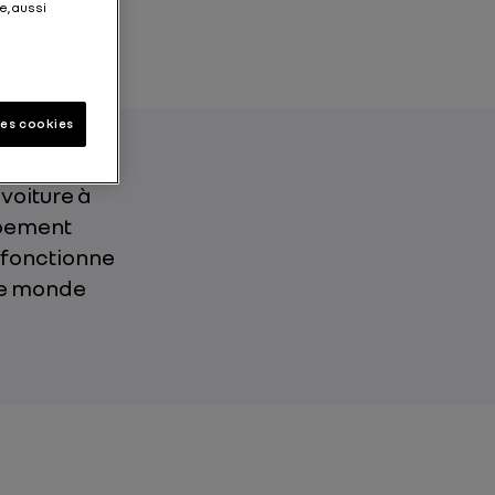
e, aussi
les cookies
voiture à
uipement
t fonctionne
 le monde