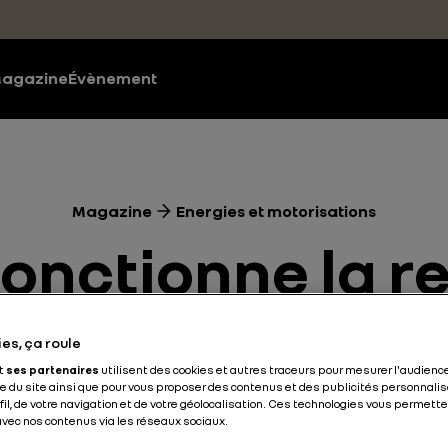
agazine
Évènement
Magazine
Energies et motorisations
nctionne la r
induction ?
es, ça roule
et
ses partenaires
utilisent des cookies et autres traceurs pour mesurer l'audience
 du site ainsi que pour vous proposer des contenus et des publicités personnalis
ofil, de votre navigation et de votre géolocalisation. Ces technologies vous permet
Energies et motorisations
Electrique
3 min
 avec nos contenus via les réseaux sociaux.