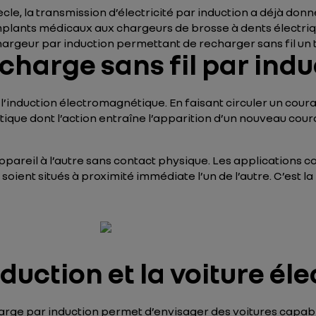
cle, la transmission d’électricité par induction a déjà d
mplants médicaux aux chargeurs de brosse à dents électri
hargeur par induction permettant de recharger sans fil un
echarge sans fil par indu
 l’induction électromagnétique. En faisant circuler un cour
ique dont l’action entraîne l’apparition d’un nouveau cou
 appareil à l’autre sans contact physique. Les applications
oient situés à proximité immédiate l’un de l’autre. C’est la
duction et la voiture éle
harge par induction permet d’envisager des voitures capabl