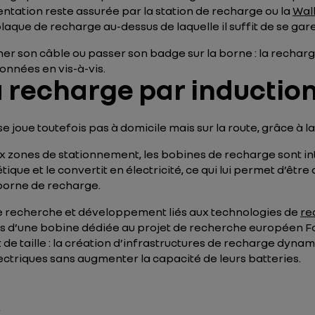
entation reste assurée par la station de recharge ou la
Wal
 plaque de recharge au-dessus de laquelle il suffit de se gare
ancher son câble ou passer son badge sur la borne : la rec
onnées en vis-à-vis.
a recharge par induction
 se joue toutefois pas à domicile mais sur la route, grâce à
x zones de stationnement, les bobines de recharge sont int
ue et le convertit en électricité, ce qui lui permet d’être
 borne de recharge.
de recherche et développement liés aux technologies de
re
 d’une bobine dédiée au projet de recherche européen Fabri
st de taille : la création d’infrastructures de recharge dyn
ectriques sans augmenter la capacité de leurs batteries.
r