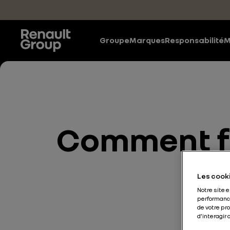
Accéder au contenu principal
Groupe
Marques
Responsabilité
M
Comment fo
Les cooki
Notre site 
performance
de votre pr
d’interagir