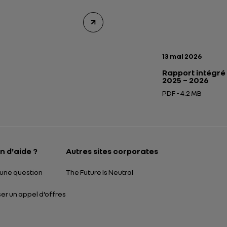
Date de publicatio
13 mai 2026
Rapport intégré
2025 – 2026
PDF - 4.2 MB
Ouverture dans un
n d'aide ?
Autres sites corporates
une question
The Future Is Neutral
r un appel d’offres