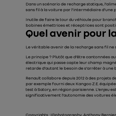
Dans un scénario de recharge statique, l’alim
sans fil à la voiture par l’intermédiaire d’une
Inutile de faire le tour du véhicule pour br
bobines émettrices et réceptrices sont positi
Quel avenir pour l
Le véritable avenir de la recharge sans fil ne
Le principe ? Plutôt que d’être cantonnées au
électrique qui passe capte leur champ magnétiq
retarde d’autant le besoin de s’arrêter à une
Renault collabore depuis 2012 à des projets 
par exemple fourni deux Kangoo Z.E. équipées
test à Satory, en région parisienne. L’enjeu e
significativement l’autonomie des voitures él
Copyrights : IGphotography, Anthony Bernie