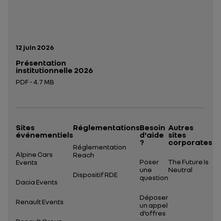
Date de publication:
12 juin 2026
Présentation
institutionnelle 2026
PDF - 4.7 MB
Ouverture dans un nouvel onglet
Sites
Réglementations
Besoin
Autres
événementiels
d'aide
sites
?
corporates
Réglementation
Alpine Cars
Reach
Poser
The Future Is
Events
une
Neutral
Dispositif RDE
question
Dacia Events
Déposer
Renault Events
un appel
d’offres