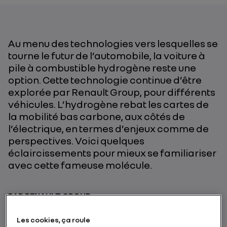
Au menu des technologies vers lesquelles se
tourne le futur de l’automobile,
la voiture à
pile à combustible hydrogène
reste une
option
. Cette technologie
continue d’être
explorée par Renault Group,
pour différents
véhicules
. L’hydrogène rebat les cartes de
la mobilité
bas
carbone,
aux côtés de
l’
électrique, en termes d’enjeux comme de
perspectives. Voici quelques
éclaircissements pour mieux se familiariser
avec cette fameuse molécule.
PAR RENAULT GROUP
Les cookies, ça roule