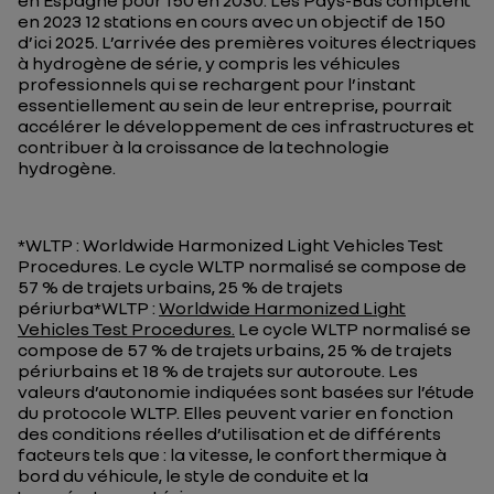
en Espagne pour 150 en 2030. Les Pays-Bas comptent
en 2023 12 stations en cours avec un objectif de 150
d’ici 2025. L’arrivée des premières voitures électriques
à hydrogène de série, y compris les véhicules
professionnels qui se rechargent pour l’instant
essentiellement au sein de leur entreprise, pourrait
accélérer le développement de ces infrastructures et
contribuer à la croissance de la technologie
hydrogène.
*WLTP : Worldwide Harmonized Light Vehicles Test
Procedures. Le cycle WLTP normalisé se compose de
57 % de trajets urbains, 25 % de trajets
périurba
*WLTP :
Worldwide Harmonized Light
Vehicles Test Procedures.
Le cycle WLTP normalisé se
compose de 57 % de trajets urbains, 25 % de trajets
périurbains et 18 % de trajets sur autoroute.
Les
valeurs d’autonomie indiquées sont basées sur l’étude
du protocole WLTP. Elles peuvent varier en fonction
des conditions réelles d’utilisation et de différents
facteurs tels que : la vitesse, le confort thermique à
bord du véhicule, le style de conduite et la