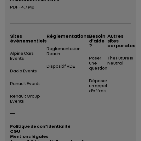
PDF - 4.7 MB
Ouverture dans un nouvel onglet
Sites
Réglementations
Besoin
Autres
événementiels
d'aide
sites
?
corporates
Réglementation
Alpine Cars
Reach
Poser
The Future Is
Events
une
Neutral
Dispositif RDE
question
Dacia Events
Déposer
Renault Events
un appel
d’offres
Renault Group
Events
Politique de confidentialité
CGU
Mentions légales