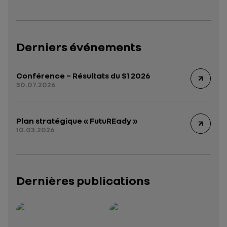
Derniers événements
Conférence – Résultats du S1 2026
30.07.2026
Plan stratégique « FutuREady »
10.03.2026
Dernières publications
Rapport intégré 2025 – 2026
Présentation institutionnelle 2026
— données structurées (JSON)
— données structurées 