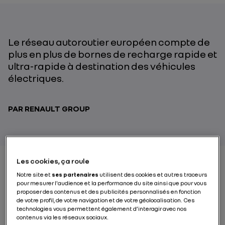
Le réseau autoroutier européen compte de
plus en plus de bornes de recharge rapide et
ultra-rapide à destination des véhicules
électriques.
PAR RENAULT GROUP
Les cookies, ça roule
Notre site et
ses partenaires
utilisent des cookies et autres traceurs
Traverser l’Europe à bord d’une voiture électrique : ou
pour mesurer l'audience et la performance du site ainsi que pour vous
comment passer du rêve à la réalité grâce au
proposer des contenus et des publicités personnalisés en fonction
déploiement des
réseaux de bornes de recharge
de votre profil, de votre navigation et de votre géolocalisation. Ces
technologies vous permettent également d’interagir avec nos
rapide et ultra-rapide sur les autoroutes
contenus via les réseaux sociaux.
européennes. Par ailleurs, grâce à ces nouvelles