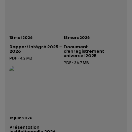
Date de publication:
Date de publication:
13 mai 2026
18 mars 2026
Rapport intégré 2025 –
Document
2026
d’enregistrement
universel 2025
PDF - 4.2 MB
PDF - 36.7 MB
Ouverture dans un nouvel onglet
Ouverture dans un nouvel onglet
Date de publication:
12 juin 2026
Présentation
institutionnelle 2026