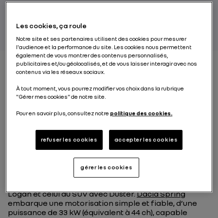
PAR RENAULT GROUP
Les cookies, ça roule
Notre site et ses partenaires utilisent des cookies pour mesurer
l'audience et la performance du site. Les cookies nous permettent
également de vous montrer des contenus personnalisés,
publicitaires et/ou géolocalisés, et de vous laisser interagir avec nos
contenus via les réseaux sociaux.
Pourquoi la Dacia Spring
À tout moment, vous pourrez modifier vos choix dans la rubrique
"Gérer mes cookies" de notre site.
apparaît-elle comme
Pour en savoir plus, consultez notre
politique des cookies.
une nouvelle révolution ?
refuser les cookies
accepter les cookies
Nous avons transposé les éléments qui ont fait le
succès de Dacia au domaine de la voiture 100 %
électrique. C’est la 3e révolution que la marque
gérer les cookies
apporte au secteur automobile, après avoir
révolutionné le marché de la voiture neuve avec
Logan et celui du SUV avec Duster.
Dacia Spring
embarque une motorisation simple et fiable, d’une
puissance de 33 kW (équivalent à 44 ch), capable