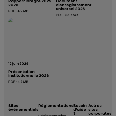
Rapport intégré 2025 –
Document
2026
d’enregistrement
universel 2025
PDF - 4.2 MB
PDF - 36.7 MB
Ouverture dans un nouvel onglet
Ouverture dans un nouvel onglet
Date de publication:
12 juin 2026
Présentation
institutionnelle 2026
PDF - 4.7 MB
Ouverture dans un nouvel onglet
Sites
Réglementations
Besoin
Autres
événementiels
d'aide
sites
?
corporates
Réglementation