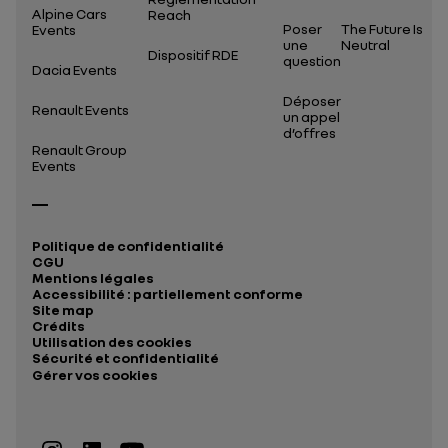
Alpine Cars
Reach
Poser
The Future Is
Events
une
Neutral
Dispositif RDE
question
Dacia Events
Déposer
Renault Events
un appel
d’offres
Renault Group
Events
Politique de confidentialité
CGU
Mentions légales
Accessibilité : partiellement conforme
Site map
Crédits
Utilisation des cookies
Sécurité et confidentialité
Gérer vos cookies