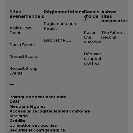
Sites
Réglementations
Besoin
Autres
événementiels
d'aide
sites
?
corporates
Réglementation
Alpine Cars
Reach
Poser
The Future Is
Events
une
Neutral
Dispositif RDE
question
Dacia Events
Déposer
Renault Events
un appel
d’offres
Renault Group
Events
Politique de confidentialité
CGU
Mentions légales
Accessibilité : partiellement conforme
Site map
Crédits
Utilisation des cookies
Sécurité et confidentialité