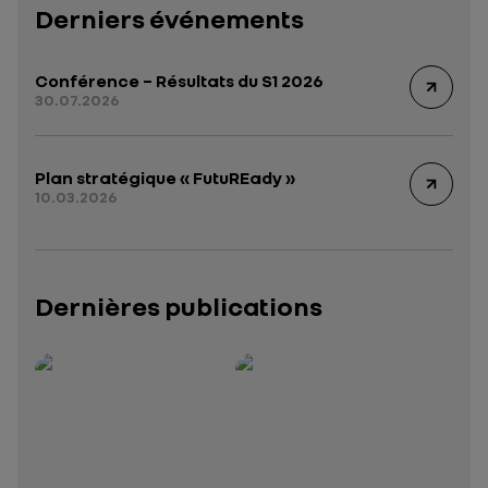
Derniers événements
Conférence – Résultats du S1 2026
30.07.2026
Plan stratégique « FutuREady »
10.03.2026
Dernières publications
Rapport intégré 2025 – 2026
Présentation institutionnelle 2026
— données structurées (JSON)
— données structurées 