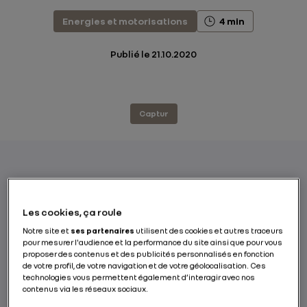
Energies et motorisations
4 min
Publié le
21.10.2020
Captur
Le nouveau Renault Captur est à l’essai en
vidéo dans sa version E-TECH Plug-in Hybrid.
Les cookies, ça roule
Avec son démarrage silencieux, ses
Notre site et
ses partenaires
utilisent des cookies et autres traceurs
accélérations franches, son autonomie
pour mesurer l'audience et la performance du site ainsi que pour vous
proposer des contenus et des publicités personnalisés en fonction
électrique idéale pour les trajets du
de votre profil, de votre navigation et de votre géolocalisation. Ces
quotidien, sa polyvalence et sa
technologies vous permettent également d’interagir avec nos
consommation maîtrisée sur les longs
contenus via les réseaux sociaux.