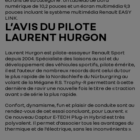
écrans de sa catégorie : un tableau de bord
numérique de 10,2 pouces et un écran multimédia 9,3
pouces incluant le système multimédia Renault EASY
LINK.
L’AVIS DU PILOTE
LAURENT HURGON
Laurent Hurgon est pilote-essayeur Renault Sport
depuis 2004. Spécialiste des liaisons au sol et du
développement des véhicules sportifs, pilote émérite,
il est l’auteur de nombreux records dont celui du tour
le plus rapide de la Nordschleife du Nürburgring au
volant de la Mégane R.S. Trophy-R permettant à cette
dernière de ravir une nouvelle fois le titre de « traction
avant » de série la plus rapide.
Confort, dynamisme, fun et plaisir de conduite sont au
rendez-vous de cet essai concluant, pour Laurent.
«
Ce nouveau Captur E-TECH Plug-in Hybrid est très
polyvalent. Il permet d’associer tous les avantages du
thermique et de l’électrique, sans les inconvénients »
.