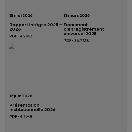
Date de publication:
Date de publication:
13 mai 2026
18 mars 2026
Rapport intégré 2025 –
Document
2026
d’enregistrement
universel 2025
PDF - 4.2 MB
PDF - 36.7 MB
Ouverture dans un nouvel onglet
Ouverture dans un nouvel onglet
Date de publication:
12 juin 2026
Présentation
institutionnelle 2026
PDF - 4.7 MB
Ouverture dans un nouvel onglet