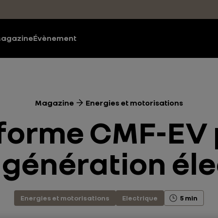
agazine
Évènement
Magazine
Energies et motorisations
eforme CMF-EV 
 génération éle
Energies et motorisations
Electrique
5 min