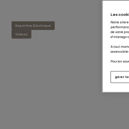
Les cooki
Notre site 
Expertise Électrique
performance
de votre pr
Videos
d’interagir
A tout mome
accessible 
Pour en sav
gérer l