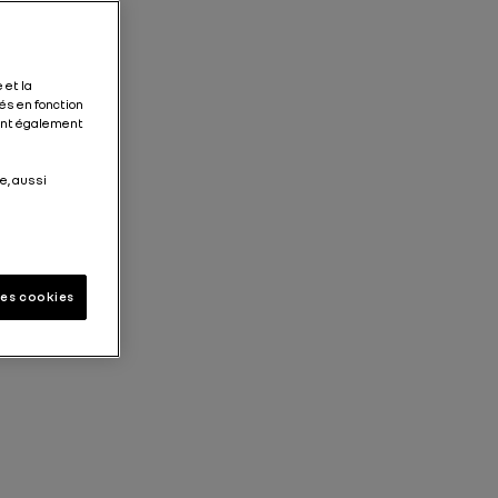
 et la
és en fonction
tent également
e, aussi
les cookies