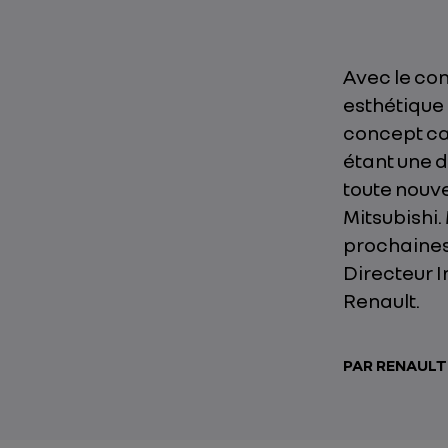
Avec le con
esthétique
concept car
étant une d
toute nouv
Mitsubishi.
prochaines 
Directeur I
Renault.
PAR RENAUL