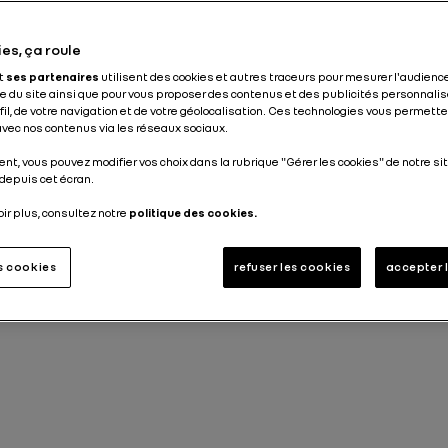
Publié le
02.03.2020
es, ça roule
et
ses partenaires
utilisent des cookies et autres traceurs pour mesurer l'audience
 du site ainsi que pour vous proposer des contenus et des publicités personnalis
ofil, de votre navigation et de votre géolocalisation. Ces technologies vous permet
 avec nos contenus via les réseaux sociaux.
nt, vous pouvez modifier vos choix dans la rubrique "Gérer les cookies" de notre sit
depuis cet écran.
oir plus, consultez notre
politique des cookies.
es cookies
refuser les cookies
accepter 