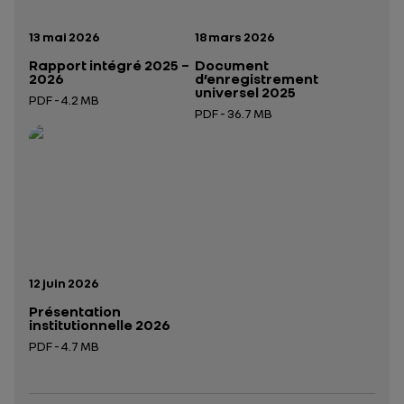
Date de publication:
Date de publication:
13 mai 2026
18 mars 2026
Rapport intégré 2025 –
Document
2026
d’enregistrement
universel 2025
PDF - 4.2 MB
PDF - 36.7 MB
Ouverture dans un nouvel onglet
Ouverture dans un nouvel onglet
Date de publication:
12 juin 2026
Présentation
institutionnelle 2026
PDF - 4.7 MB
Ouverture dans un nouvel onglet