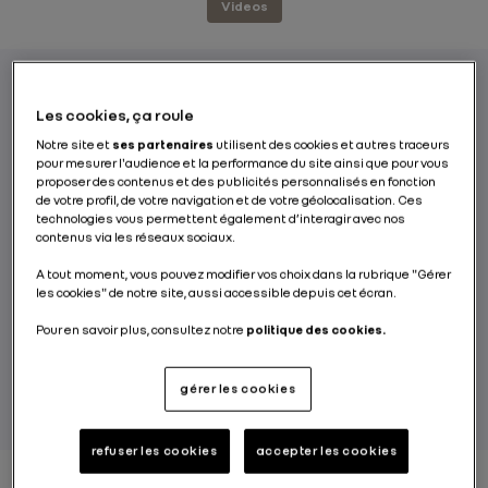
Videos
Les cookies, ça roule
Si vous voyez passer AC et DC dans le
Notre site et
ses partenaires
utilisent des cookies et autres traceurs
monde des voitures électriques il y a plus de
pour mesurer l'audience et la performance du site ainsi que pour vous
chances que l’on parle de courant alternatif
proposer des contenus et des publicités personnalisés en fonction
de votre profil, de votre navigation et de votre géolocalisation. Ces
(alternative current) et de courant continu
technologies vous permettent également d’interagir avec nos
(direct current) que du groupe de hard rock,
contenus via les réseaux sociaux.
même si on n’est jamais à l’abri. Ici en tous
A tout moment, vous pouvez modifier vos choix dans la rubrique "Gérer
les cas il s’agit bien de courant électrique et
les cookies" de notre site, aussi accessible depuis cet écran.
des modes et temps de recharge
Pour en savoir plus, consultez notre
politique des cookies.
correspondant en fonction du type de
courant.
gérer les cookies
refuser les cookies
accepter les cookies