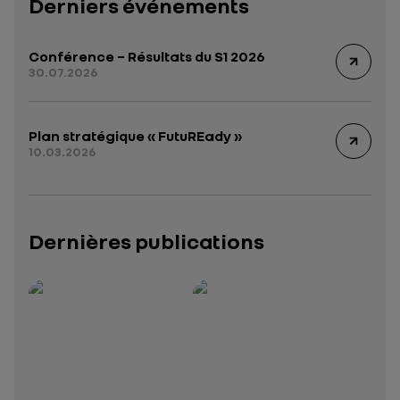
Derniers événements
Conférence – Résultats du S1 2026
30.07.2026
Plan stratégique « FutuREady »
10.03.2026
Dernières publications
Rapport intégré 2025 – 2026
Présentation institutionnelle 2026
— données structurées (JSON)
— données structurées 