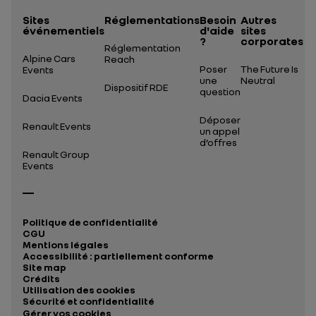
Sites
Réglementations
Besoin
Autres
événementiels
d'aide
sites
?
corporates
Réglementation
Alpine Cars
Reach
Poser
The Future Is
Events
une
Neutral
Dispositif RDE
question
Dacia Events
Déposer
Renault Events
un appel
d’offres
Renault Group
Events
Politique de confidentialité
CGU
Mentions légales
Accessibilité : partiellement conforme
Site map
Crédits
Utilisation des cookies
Sécurité et confidentialité
Gérer vos cookies