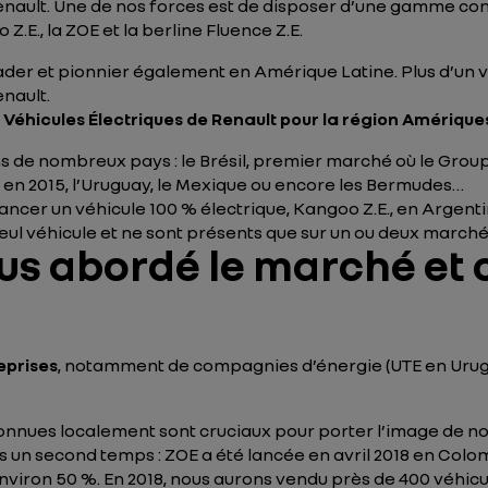
nault. Une de nos forces est de disposer d’une gamme comp
Z.E., la ZOE et la berline Fluence Z.E.
ader et pionnier également en Amérique Latine. Plus d’un vé
nault.
éhicules Électriques de Renault pour la région Amérique
ns de nombreux pays : le Brésil, premier marché où le Gr
 en 2015, l’Uruguay, le Mexique ou encore les Bermudes…
ancer un véhicule 100 % électrique, Kangoo Z.E., en Argenti
ul véhicule et ne sont présents que sur un ou deux marché
s abordé le marché et
reprises
, notamment de compagnies d’énergie (UTE en Urugua
onnues localement sont cruciaux pour porter l’image de nos
 un second temps : ZOE a été lancée en avril 2018 en Colo
iron 50 %. En 2018, nous aurons vendu près de 400 véhicule