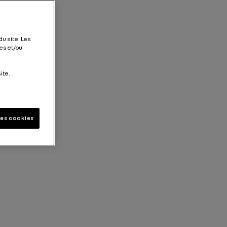
du site. Les
es et/ou
ite.
les cookies