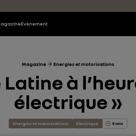
agazine
Évènement
Magazine
Energies et motorisations
 Latine à l’heur
électrique »
Energies et motorisations
Electrique
5 min