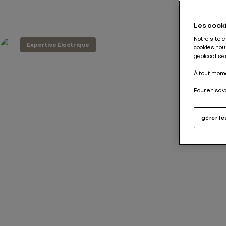
Les cooki
Notre site 
Expertise Électrique
cookies nou
géolocalisés
À tout mome
Pour en sav
gérer l