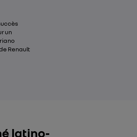
 succès
ur un
riano
de Renault
é latino-