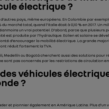
ule électrique ?
à d’autres pays, même européens. En Colombie par exemple,
du marché total, quand l’Italie était à 0,10 % en 2017. Un m
néanmoins un vrai potentiel. D’abord, parce que plusieurs p
ité est produite par l’hydraulique. Eolien et solaire se dév
lonté d’encourager la mobilité électrique. La grande major
 ont réduit fortement la TVA.
, Medellín ou Bogotá cherchent aussi des solutions pour ré
ne sont pas concernés par les restrictions de circulation 
e des véhicules électriq
onde ?
eader et pionnier également en Amérique Latine. Plus d’un v