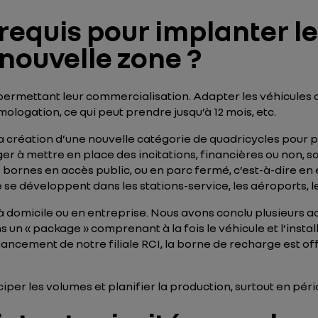
-requis pour implanter l
 nouvelle zone ?
permettant leur commercialisation. Adapter les véhicules a
omologation, ce qui peut prendre jusqu’à 12 mois, etc.
la création d’une nouvelle catégorie de quadricycles pour p
ger à mettre en place des incitations, financières ou non, 
e bornes en accès public, ou en parc fermé, c’est-à-dire en 
e se développent dans les stations-service, les aéroports, 
à domicile ou en entreprise. Nous avons conclu plusieurs 
 un « package » comprenant à la fois le véhicule et l’installa
financement de notre filiale RCI, la borne de recharge est off
ciper les volumes et planifier la production, surtout en pé