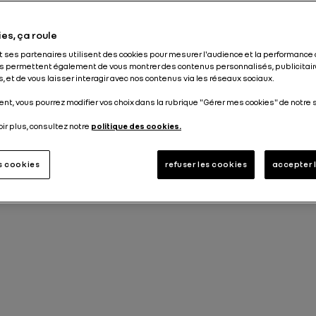
Publié le
09.01.2019
es, ça roule
et ses partenaires utilisent des cookies pour mesurer l'audience et la performance 
s permettent également de vous montrer des contenus personnalisés, publicitair
, et de vous laisser interagir avec nos contenus via les réseaux sociaux.
nt, vous pourrez modifier vos choix dans la rubrique "Gérer mes cookies" de notre s
oir plus, consultez notre
politique des cookies.
es cookies
refuser les cookies
accepter 