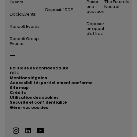
Poser
The Future Is
Events
une
Neutral
Dispositif RDE
question
Dacia Events
Déposer
Renault Events
un appel
d’offres
Renault Group
Events
Politique de confidentialité
CGU
Mentions légales
Accessibilité : partiellement conforme
Site map
Crédits
Utilisation des cookies
Sécurité et confidentialité
Gérer vos cookies