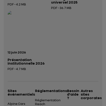
universel 2025
PDF - 4.2 MB
PDF - 36.7 MB
Ouverture dans un nouvel onglet
Ouverture dans un nouvel onglet
Date de publication:
12 juin 2026
Présentation
institutionnelle 2026
PDF - 4.7 MB
Ouverture dans un nouvel onglet
Sites
Réglementations
Besoin
Autres
événementiels
d'aide
sites
?
corporates
Réglementation
Alpine Cars
Reach