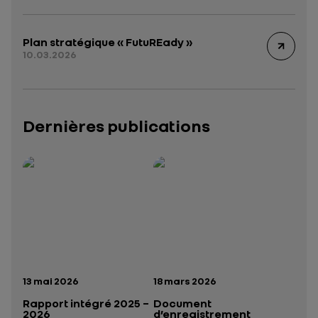
Plan stratégique « FutuREady »
10.03.2026
Dernières publications
Rapport intégré 2025 – 2026
Présentation institutionnelle 2026
— données structurées (JSON)
— données structurées 
Date de publication:
Date de publication:
13 mai 2026
18 mars 2026
Rapport intégré 2025 –
Document
2026
d’enregistrement