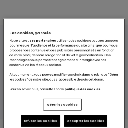
Les cookies, ça roule
Notre site et
ses partenaires
utilisent des cookies et autres traceurs
La conduite d’une voiture 100 % électrique
pour mesurer l'audience et la performance du site ainsi que pour vous
proposer des contenus et des publicités personnalisés en fonction
se traduit par un agrément très particulier,
de votre profil, de votre navigation et de votre géolocalisation. Ces
qui ne fait que s’améliorer au fur et à mesure
technologies vous permettent également d’interagir avec nos
contenus via les réseaux sociaux.
que les moteurs évoluent. David Mazuir, Chef
de projet sur le moteur électrique qui équipe
A tout moment, vous pouvez modifier vos choix dans la rubrique "Gérer
les cookies" de notre site, aussi accessible depuis cet écran.
la ZOE, nous explique pourquoi et comment.
Pour en savoir plus, consultez notre
politique des cookies.
PAR RENAULT GROUP
gérer les cookies
refuser les cookies
accepter les cookies