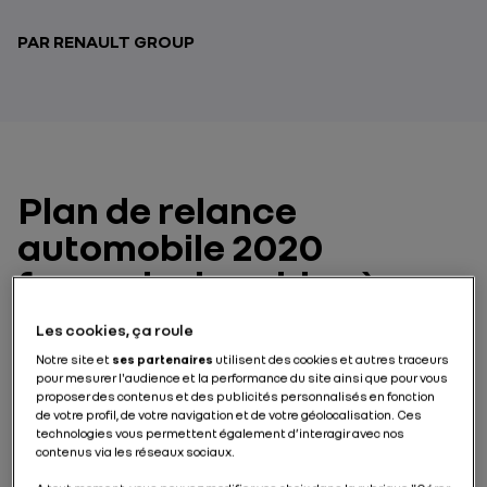
PAR RENAULT GROUP
Plan de relance
automobile 2020
français : les aides à
l’achat
Les cookies, ça roule
Notre site et
ses partenaires
utilisent des cookies et autres traceurs
Suite à l’épidémie de coronavirus, les pouvoirs publics
pour mesurer l'audience et la performance du site ainsi que pour vous
français ont établi un plan de relance dédié en partie
proposer des contenus et des publicités personnalisés en fonction
à l’automobile. Il concerne entre autres le bonus
de votre profil, de votre navigation et de votre géolocalisation. Ces
technologies vous permettent également d’interagir avec nos
écologique, qui a été renforcé, mais aussi la nouvelle
contenus via les réseaux sociaux.
prime à la conversion, dont le montant comme le
périmètre ont été augmentés.