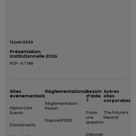
Date de publication:
12 juin 2026
Présentation
institutionnelle 2026
PDF - 4.7 MB
Ouverture dans un nouvel onglet
Sites
Réglementations
Besoin
Autres
événementiels
d'aide
sites
?
corporates
Réglementation
Alpine Cars
Reach
Poser
The Future Is
Events
une
Neutral
Dispositif RDE
question
Dacia Events
Déposer