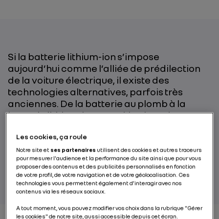
Si la batterie lithium-ion s’impose
aujourd’hui comme l’alliée de prédilection
de la voiture électrique, il existe des
technologies alternatives, parfois très
anciennes. De la batterie au plomb à la
batterie lithium-ion, tour d’horizon des
principales technologies de batteries
Les cookies, ça roule
utilisées dans le monde automobile !
Notre site et
ses partenaires
utilisent des cookies et autres traceurs
pour mesurer l'audience et la performance du site ainsi que pour vous
proposer des contenus et des publicités personnalisés en fonction
PAR RENAULT GROUP
de votre profil, de votre navigation et de votre géolocalisation. Ces
technologies vous permettent également d’interagir avec nos
contenus via les réseaux sociaux.
A tout moment, vous pouvez modifier vos choix dans la rubrique "Gérer
les cookies" de notre site, aussi accessible depuis cet écran.