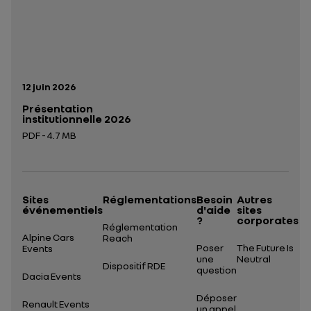
Date de publication:
12 juin 2026
Présentation
institutionnelle 2026
PDF - 4.7 MB
Ouverture dans un nouvel onglet
Sites
Réglementations
Besoin
Autres
événementiels
d'aide
sites
?
corporates
Réglementation
Alpine Cars
Reach
Poser
The Future Is
Events
une
Neutral
Dispositif RDE
question
Dacia Events
Déposer
Renault Events
un appel