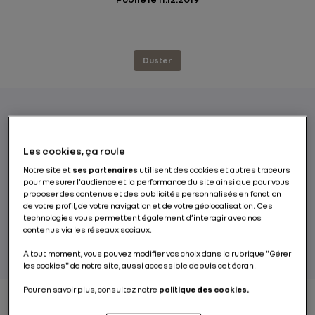
Duster
Fin novembre, le 500 000e Duster de
Les cookies, ça roule
seconde génération est sorti des chaînes de
Notre site et
ses partenaires
utilisent des cookies et autres traceurs
production de l’usine Dacia de Pitesti en
pour mesurer l'audience et la performance du site ainsi que pour vous
Roumanie. Un cap symbolique pour ce
proposer des contenus et des publicités personnalisés en fonction
complexe industriel de référence qui a fêté,
de votre profil, de votre navigation et de votre géolocalisation. Ces
technologies vous permettent également d’interagir avec nos
l’année dernière, ses 50 ans d’existence.
contenus via les réseaux sociaux.
A tout moment, vous pouvez modifier vos choix dans la rubrique "Gérer
les cookies" de notre site, aussi accessible depuis cet écran.
Pour en savoir plus, consultez notre
politique des cookies.