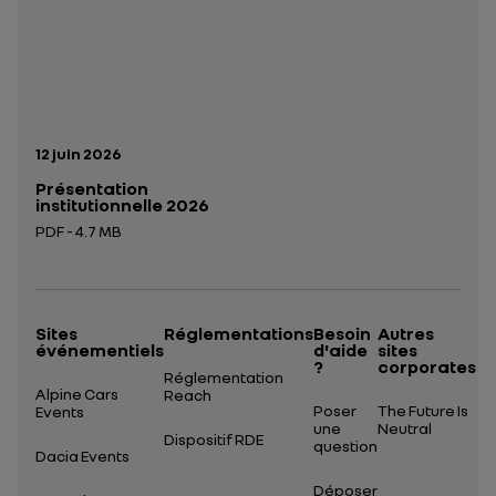
Date de publication:
12 juin 2026
Présentation
institutionnelle 2026
PDF - 4.7 MB
Ouverture dans un nouvel onglet
Sites
Réglementations
Besoin
Autres
événementiels
d'aide
sites
?
corporates
Réglementation
Alpine Cars
Reach
Poser
The Future Is
Events
une
Neutral
Dispositif RDE
question
Dacia Events
Déposer