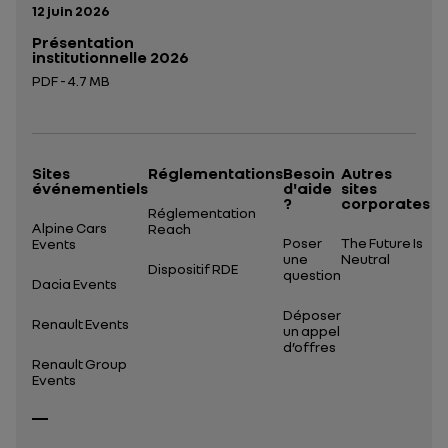
Date de publication:
12 juin 2026
Présentation
institutionnelle 2026
PDF - 4.7 MB
Ouverture dans un nouvel onglet
Sites
Réglementations
Besoin
Autres
événementiels
d'aide
sites
?
corporates
Réglementation
Alpine Cars
Reach
Poser
The Future Is
Events
une
Neutral
Dispositif RDE
question
Dacia Events
Déposer
Renault Events
un appel
d’offres
Renault Group
Events