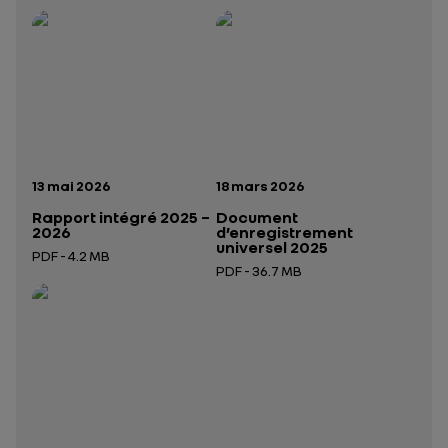
Rapport intégré 2025 – 2026
Présentation institutionnelle 2026
— données structurées (JSON)
— données structurées 
Date de publication:
Date de publication:
13 mai 2026
18 mars 2026
Rapport intégré 2025 –
Document
2026
d’enregistrement
universel 2025
PDF - 4.2 MB
PDF - 36.7 MB
Ouverture dans un nouvel onglet
Ouverture dans un nouvel onglet