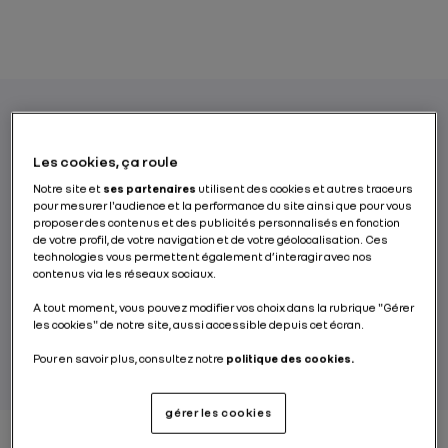
Avec sa motorisation E-TECH Plug-in Hybrid,
Les cookies, ça roule
Renault démocratise la technologie hybride
Notre site et
ses partenaires
utilisent des cookies et autres traceurs
rechargeable à travers un modèle
pour mesurer l'audience et la performance du site ainsi que pour vous
populaire et iconique, pour proposer une
proposer des contenus et des publicités personnalisés en fonction
de votre profil, de votre navigation et de votre géolocalisation. Ces
expérience de conduite unique accessible à
technologies vous permettent également d’interagir avec nos
tous.
contenus via les réseaux sociaux.
A tout moment, vous pouvez modifier vos choix dans la rubrique "Gérer
les cookies" de notre site, aussi accessible depuis cet écran.
PAR RENAULT GROUP
Pour en savoir plus, consultez notre
politique des cookies.
gérer les cookies