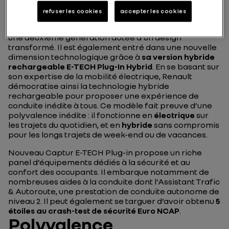
refuser les cookies
accepter les cookies
Véritable fer de lance de la gamme Renault, Nouveau
Captur a renforcé l’ADN qui a fait son succès avec
une deuxième génération dotée d’un design
transformé. Il est également entré dans une nouvelle
dimension technologique grâce à
sa version hybride
rechargeable E-TECH Plug-In Hybrid
. En se basant sur
son expertise de la mobilité électrique, Renault
démocratise ainsi la technologie hybride
rechargeable pour proposer une expérience de
conduite inédite à tous. Ce modèle fait preuve d’une
polyvalence inédite : il fonctionne en
électrique
sur
les trajets du quotidien, et en
hybride
sans compromis
pour les longs trajets de week-end ou de vacances.
Nouveau Captur E-TECH Plug-in propose un riche
panel d’équipements dédiés à la sécurité et au
confort des occupants. Il embarque notamment de
nombreuses aides à la conduite dont l’Assistant Trafic
& Autoroute, une prestation de conduite autonome de
niveau 2. Il peut également se targuer d’avoir obtenu
5
étoiles au crash-test de sécurité Euro NCAP
.
Polyvalence