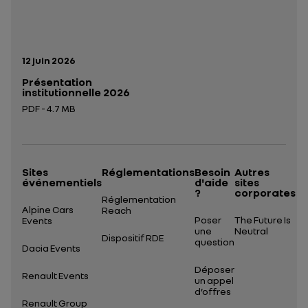
Date de publication:
12 juin 2026
Présentation
institutionnelle 2026
PDF - 4.7 MB
Ouverture dans un nouvel onglet
Sites
Réglementations
Besoin
Autres
événementiels
d'aide
sites
?
corporates
Réglementation
Alpine Cars
Reach
Poser
The Future Is
Events
une
Neutral
Dispositif RDE
question
Dacia Events
Déposer
Renault Events
un appel
d’offres
Renault Group