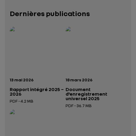
Dernières publications
Rapport intégré 2025 – 2026
Présentation institutionnelle 2026
— données structurées (JSON)
— données structurées 
Date de publication:
Date de publication:
13 mai 2026
18 mars 2026
Rapport intégré 2025 –
Document
2026
d’enregistrement
universel 2025
PDF - 4.2 MB
PDF - 36.7 MB
Ouverture dans un nouvel onglet
Ouverture dans un nouvel onglet