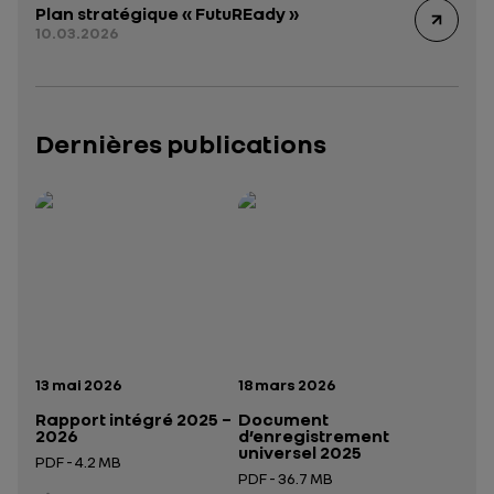
Plan stratégique « FutuREady »
10.03.2026
Dernières publications
Rapport intégré 2025 – 2026
Présentation institutionnelle 2026
— données structurées (JSON)
— données structurées 
Date de publication:
Date de publication:
13 mai 2026
18 mars 2026
Rapport intégré 2025 –
Document
2026
d’enregistrement
universel 2025
PDF - 4.2 MB
PDF - 36.7 MB
Ouverture dans un nouvel onglet