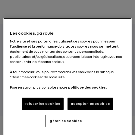
Les cookies, ça roule
Notre site et ses partenaires utilisent des cookies pour mesurer
Renault introduit sa motorisation hybride
l'audience et la performance du site. Les cookies nous permettent
également de vous montrer des contenus personnalisés,
rechargeable révolutionnaire E-TECH Plug-
publicitaires et/ou géolocalisés, et de vous laisser interagir avec nos
in sur Nouvelle Mégane, qui offre ainsi une
contenus via les réseaux sociaux.
polyvalence maximale en répondant à tous
À tout moment, vous pourrez modifier vos choix dans la rubrique
les besoins.
"Gérer mes cookies" de notre site.
Pour en savoir plus, consultez notre
politique des cookies.
PAR RENAULT GROUP
refuser les cookies
accepter les cookies
gérer les cookies