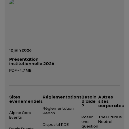
Ouverture dans un nouvel onglet
Date de publication:
12 juin 2026
Présentation
institutionnelle 2026
PDF - 4.7 MB
Ouverture dans un nouvel onglet
Sites
Réglementations
Besoin
Autres
événementiels
d'aide
sites
?
corporates
Réglementation
Alpine Cars
Reach
Poser
The Future Is
Events
une
Neutral
Dispositif RDE
question
Dacia Events