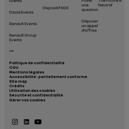
Poser
The Future Is
Events
une
Neutral
Dispositif RDE
question
Dacia Events
Déposer
Renault Events
un appel
d’offres
Renault Group
Events
Politique de confidentialité
CGU
Mentions légales
Accessibilité : partiellement conforme
Site map
Crédits
Utilisation des cookies
Sécurité et confidentialité
Gérer vos cookies