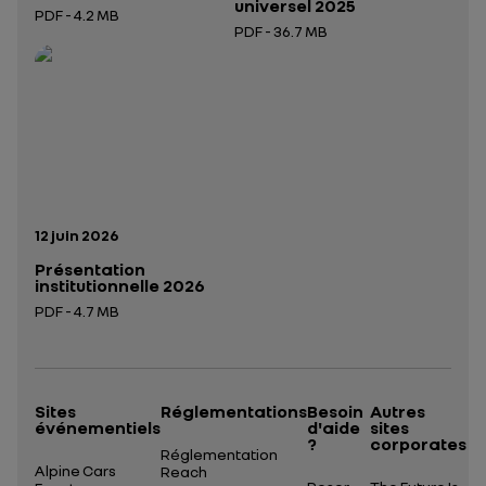
universel 2025
PDF - 4.2 MB
PDF - 36.7 MB
Ouverture dans un nouvel onglet
Ouverture dans un nouvel onglet
Date de publication:
12 juin 2026
Présentation
institutionnelle 2026
PDF - 4.7 MB
Ouverture dans un nouvel onglet
Sites
Réglementations
Besoin
Autres
événementiels
d'aide
sites
?
corporates
Réglementation
Alpine Cars
Reach