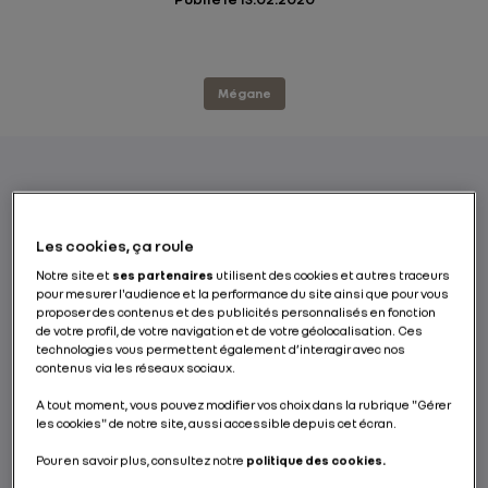
Mégane
Et de 1, et de 2… et de 3 ! Après Clio et Captur,
c’est au tour de Mégane de passer à
Les cookies, ça roule
l’hybride. Révélée physiquement au salon
Notre site et
ses partenaires
utilisent des cookies et autres traceurs
de Genève, Nouvelle Mégane E-TECH Plug-in
pour mesurer l'audience et la performance du site ainsi que pour vous
proposer des contenus et des publicités personnalisés en fonction
vient renforcer la stratégie d’électrification
de votre profil, de votre navigation et de votre géolocalisation. Ces
du Groupe Renault sur le segment des
technologies vous permettent également d’interagir avec nos
contenus via les réseaux sociaux.
compactes avec sa motorisation hybride
rechargeable. Au menu : véritable
A tout moment, vous pouvez modifier vos choix dans la rubrique "Gérer
expérience électrique et plaisir de conduite
les cookies" de notre site, aussi accessible depuis cet écran.
sans compromis.
Pour en savoir plus, consultez notre
politique des cookies.