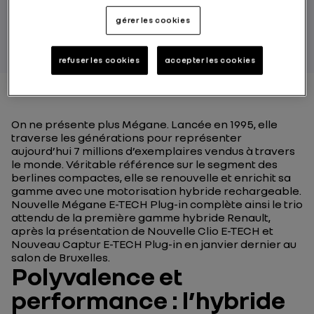
PAR RENAULT GROUP
gérer les cookies
refuser les cookies
accepter les cookies
On ne présente plus Mégane. Lancée en 1995, elle
traverse les générations pour représenter
aujourd’hui 7 millions d’exemplaires vendus à travers
le monde. Véritable référence sur le segment des
berlines compactes, elle se renouvelle et enrichit sa
gamme avec une motorisation hybride rechargeable.
Nouvelle Mégane E-TECH Plug-in complète ainsi le trio
attendu de la première gamme hybride Renault,
après la présentation de Nouvelle Clio E-TECH et
Nouveau Captur E-TECH Plug-in en janvier dernier au
salon de Bruxelles.
Polyvalence et
performance : l’hybride