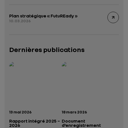
Plan stratégique « FutuREady »
10.03.2026
Dernières publications
Rapport intégré 2025 – 2026
Présentation institutionnelle 2026
— données structurées (JSON)
— données structurées 
Date de publication:
Date de publication:
13 mai 2026
18 mars 2026
Rapport intégré 2025 –
Document
2026
d’enregistrement