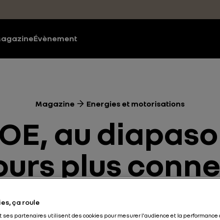
agazine
Évènement
Magazine
Energies et motorisations
OE, au diapaso
ours plus conn
Energies et motorisations
Electrique
3 min
es, ça roule
et ses partenaires utilisent des cookies pour mesurer l'audience et la performance 