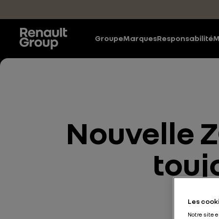
Accéder au contenu principal
Groupe
Marques
Responsabilité
M
Nouvelle Z
touj
Les cooki
Notre site 