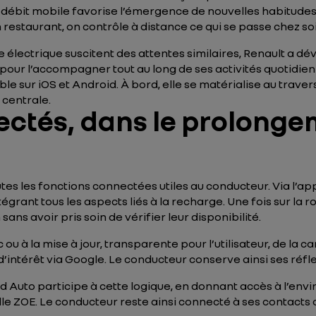
débit mobile favorise l’émergence de nouvelles habitudes d
restaurant, on contrôle à distance ce qui se passe chez soi
e électrique suscitent des attentes similaires, Renault a 
ur l’accompagner tout au long de ses activités quotidien
ible sur iOS et Android. À bord, elle se matérialise au tra
 centrale.
ectés, dans le prolonge
s les fonctions connectées utiles au conducteur. Via l’app
grant tous les aspects liés à la recharge. Une fois sur la r
ans avoir pris soin de vérifier leur disponibilité.
c ou à la mise à jour, transparente pour l’utilisateur, de l
d’intérêt via Google. Le conducteur conserve ainsi ses réfl
d Auto participe à cette logique, en donnant accès à l’en
le ZOE. Le conducteur reste ainsi connecté à ses contacts