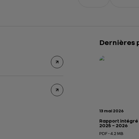
Dernières 
Rapport intégré 2
Présentation insti
Date de publicatio
13 mai 2026
Rapport intégré
2025 – 2026
PDF - 4.2 MB