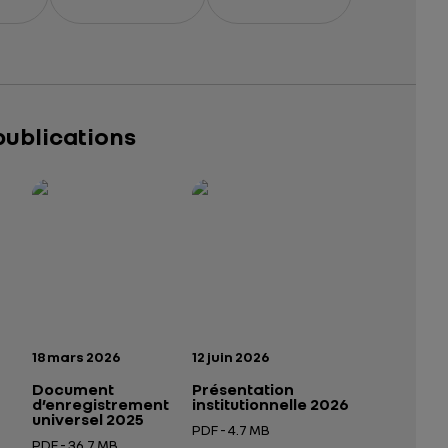
publications
025 – 2026
tutionnelle 2026
— données structurées (JSON)
— données structurées (JSON)
n:
Date de publication:
Date de publication:
18 mars 2026
12 juin 2026
Document
Présentation
d’enregistrement
institutionnelle 2026
universel 2025
PDF - 4.7 MB
PDF - 36.7 MB