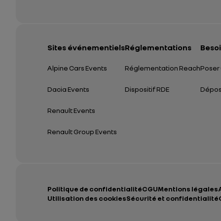
Sites événementiels
Réglementations
Besoi
Alpine Cars Events
Réglementation Reach
Poser 
Dacia Events
Dispositif RDE
Dépose
Renault Events
Renault Group Events
Politique de confidentialité
CGU
Mentions légales
Utilisation des cookies
Sécurité et confidentialité