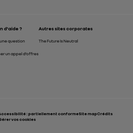
Ouverture dans un
n d'aide ?
Autres sites corporates
une question
The Future Is Neutral
r un appel d’offres
Accessibilité : partiellement conforme
Site map
Crédits
Gérer vos cookies