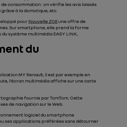
e consommation : on vérifie les avis laissés
 grâce à la domotique, etc.
développé pour
Nouvelle ZOE
une offre de
nes. Sur smartphone, elle prend la forme
vers du système multimédia EASY LINK,
ment du
lication MY Renault, il est par exemple en
oute, l’écran multimédia affiche sur une carte
a cartographie fournie par TomTom. Cette
exes de navigation sur le Web.
vironnement logiciel du smartphone
 ou ses applications préférées sans détourner