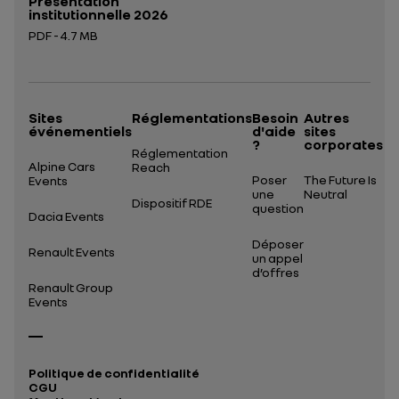
Présentation
institutionnelle 2026
PDF - 4.7 MB
Ouverture dans un nouvel onglet
Sites
Réglementations
Besoin
Autres
événementiels
d'aide
sites
?
corporates
Réglementation
Alpine Cars
Reach
Poser
The Future Is
Events
une
Neutral
Dispositif RDE
question
Dacia Events
Déposer
Renault Events
un appel
d’offres
Renault Group
Events
Politique de confidentialité
CGU