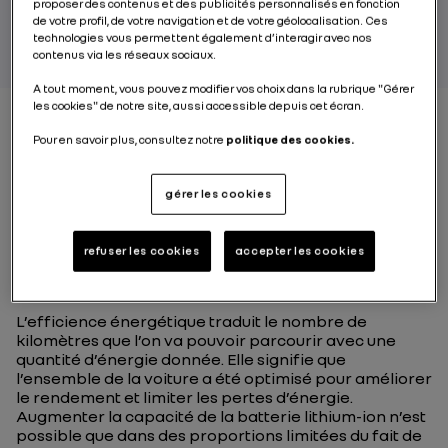
proposer des contenus et des publicités personnalisés en fonction
PAR RENAULT GROUP
de votre profil, de votre navigation et de votre géolocalisation. Ces
technologies vous permettent également d’interagir avec nos
contenus via les réseaux sociaux.
A tout moment, vous pouvez modifier vos choix dans la rubrique "Gérer
les cookies" de notre site, aussi accessible depuis cet écran.
Pour en savoir plus, consultez notre
politique des cookies.
Quel est l’enjeu de
l’efficience énergétique
gérer les cookies
sur une voiture
refuser les cookies
accepter les cookies
électrique ?
L’efficience énergétique traduit le nombre de
kilomètres que l’on va pouvoir parcourir avec une
quantité d’énergie donnée. Elle signifie que
l’ensemble de la voiture a été optimisé pour améliorer
le rendement et limiter les pertes d’énergie.
Augmenter la capacité de la batterie lithium-ion n’est
possible que dans des proportions limitées du fait de