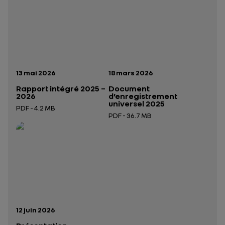
Date de publication:
Date de publication:
13 mai 2026
18 mars 2026
Rapport intégré 2025 –
Document
2026
d’enregistrement
universel 2025
PDF - 4.2 MB
PDF - 36.7 MB
Ouverture dans un nouvel onglet
Ouverture dans un nouvel onglet
Date de publication:
12 juin 2026