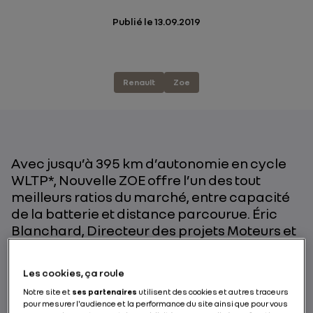
Publié le
13.09.2019
Renault
Zoe
Avec jusqu’à 395 km d’autonomie en cycle
WLTP*, Nouvelle ZOE offre l’un des tout
meilleurs ratios du marché, entre capacité
de la batterie et distance parcourue. Éric
Blanchard, Directeur des projets Moteurs et
Batteries Véhicule Électrique chez Renault,
nous explique les principes de cette
Les cookies, ça roule
efficience énergétique record.
Notre site et
ses partenaires
utilisent des cookies et autres traceurs
pour mesurer l'audience et la performance du site ainsi que pour vous