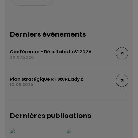
Derniers événements
Conférence – Résultats du S1 2026
30.07.2026
Plan stratégique « FutuREady »
10.03.2026
Dernières publications
Rapport intégré 2025 – 2026
Présentation institutionnelle 2026
— données structurées (JSON)
— données structurées 