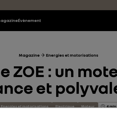
agazine
Évènement
Magazine
Energies et motorisations
e ZOE : un mote
ance et polyval
Energies et motorisations
Electrique
Moteur
4 min