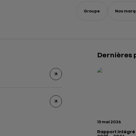
Groupe
Nos marq
Dernières 
Rapport intégré 2
Présentation insti
Date de publicatio
13 mai 2026
Rapport intégré