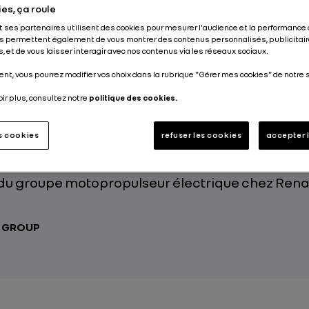
es, ça roule
Publié le
13.09.2019
et ses partenaires utilisent des cookies pour mesurer l'audience et la performance 
s permettent également de vous montrer des contenus personnalisés, publicitair
, et de vous laisser interagir avec nos contenus via les réseaux sociaux.
nt, vous pourrez modifier vos choix dans la rubrique "Gérer mes cookies" de notre s
oir plus, consultez notre
politique des cookies.
le ZOE, Renault introduit une nouvelle motorisat
e baptisée R135 mais aussi la charge rapide en
es cookies
refuser les cookies
accepter 
qu’à 50 kW. Retour sur la conception de ces deux
 majeures avec Eugenio Macua, chef de projet 
du groupe motopropulseur électrique chez Renau
T GROUP