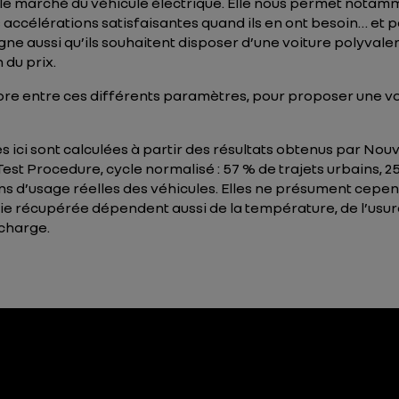
le marché du véhicule électrique. Elle nous permet notamm
accélérations satisfaisantes quand ils en ont besoin… et 
igne aussi qu’ils souhaitent disposer d’une voiture polyval
 du prix.
libre entre ces différents paramètres, pour proposer une vo
s ici sont calculées à partir des résultats obtenus par No
 Procedure, cycle normalisé : 57 % de trajets urbains, 25 %
ons d’usage réelles des véhicules. Elles ne présument cepen
e récupérée dépendent aussi de la température, de l’usure 
 charge.