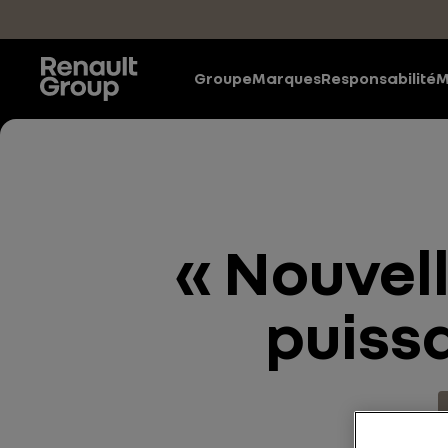
Accéder au contenu principal
Groupe
Marques
Responsabilité
M
« Nouvell
puiss