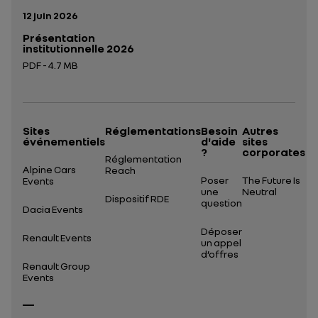
Date de publication:
12 juin 2026
Présentation
institutionnelle 2026
PDF - 4.7 MB
Ouverture dans un nouvel onglet
Sites
Réglementations
Besoin
Autres
événementiels
d'aide
sites
?
corporates
Réglementation
Alpine Cars
Reach
Poser
The Future Is
Events
une
Neutral
Dispositif RDE
question
Dacia Events
Déposer
Renault Events
un appel
d’offres
Renault Group
Events