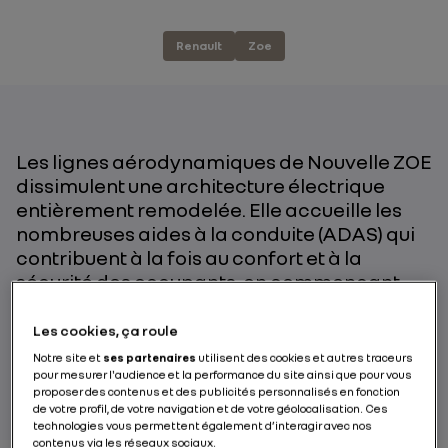
Renault
Zoe
Les lignes aérodynamiques de Nouvelle ZOE
dissimulent une architecture électrique
entièrement remodelée. Elle accueille les
nombreuses aides à la conduite (ADAS) qui
contribuent à la fois au confort et à la
sécurité des occupants, en commençant
par le conducteur ! Présentations.
Les cookies, ça roule
Notre site et
ses partenaires
utilisent des cookies et autres traceurs
PAR RENAULT GROUP
pour mesurer l'audience et la performance du site ainsi que pour vous
proposer des contenus et des publicités personnalisés en fonction
de votre profil, de votre navigation et de votre géolocalisation. Ces
technologies vous permettent également d’interagir avec nos
contenus via les réseaux sociaux.