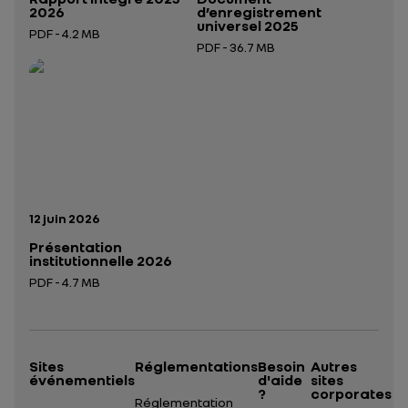
2026
d’enregistrement
universel 2025
PDF - 4.2 MB
PDF - 36.7 MB
Ouverture dans un nouvel onglet
Ouverture dans un nouvel onglet
Date de publication:
12 juin 2026
Présentation
institutionnelle 2026
PDF - 4.7 MB
Ouverture dans un nouvel onglet
Sites
Réglementations
Besoin
Autres
événementiels
d'aide
sites
?
corporates
Réglementation