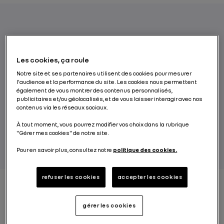
Nouvelle ZOE illustre comment une voiture
électrique peut gagner à la fois en
Les cookies, ça roule
performances et en simplicité d’usage, pour
Notre site et ses partenaires utilisent des cookies pour mesurer
toujours plus d’agrément au volant.
l'audience et la performance du site. Les cookies nous permettent
Aujourd’hui, c’est la citadine électrique
également de vous montrer des contenus personnalisés,
publicitaires et/ou géolocalisés, et de vous laisser interagir avec nos
polyvalente de référence, sans compromis.
contenus via les réseaux sociaux.
À tout moment, vous pourrez modifier vos choix dans la rubrique
PAR RENAULT GROUP
"Gérer mes cookies" de notre site.
Pour en savoir plus, consultez notre
politique des cookies.
refuser les cookies
accepter les cookies
Le lancement en 2019 de Nouvelle ZOE, troisième
gérer les cookies
génération du véhicule phare de la gamme électrique