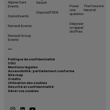
Alpine Cars
Reach
Poser
The Future Is
Events
une
Neutral
Dispositif RDE
question
Dacia Events
Déposer
Renault Events
un appel
d’offres
Renault Group
Events
Politique de confidentialité
CGU
Mentions légales
Accessibilité : partiellement conforme
Site map
Crédits
Utilisation des cookies
Sécurité et confidentialité
Gérer vos cookies