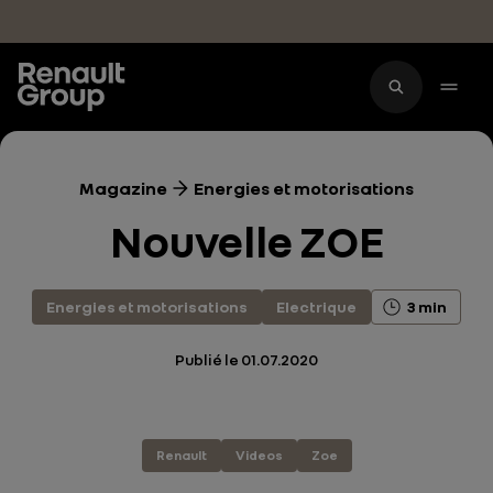
Accéder au contenu principal
Magazine
Energies et motorisations
Nouvelle ZOE
Energies et motorisations
Electrique
3 min
Publié le
01.07.2020
Renault
Videos
Zoe