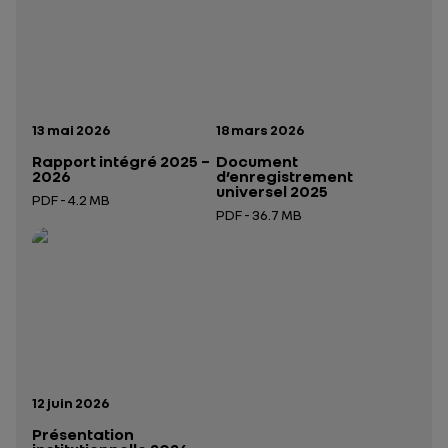
Date de publication:
Date de publication:
13 mai 2026
18 mars 2026
Rapport intégré 2025 –
Document
2026
d’enregistrement
universel 2025
PDF - 4.2 MB
PDF - 36.7 MB
Ouverture dans un nouvel onglet
Ouverture dans un nouvel onglet
Date de publication:
12 juin 2026
Présentation