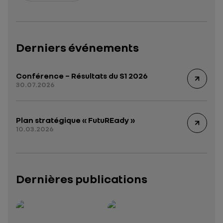
Derniers événements
Conférence – Résultats du S1 2026
30.07.2026
Plan stratégique « FutuREady »
10.03.2026
Dernières publications
Rapport intégré 2025 – 2026
Présentation institutionnelle 2026
— données structurées (JSON)
— données structurées 