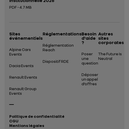
institutionnelle 2026
PDF - 4.7 MB
Ouverture dans un nouvel onglet
Sites
Réglementations
Besoin
Autres
événementiels
d'aide
sites
?
corporates
Réglementation
Alpine Cars
Reach
Poser
The Future Is
Events
une
Neutral
Dispositif RDE
question
Dacia Events
Déposer
Renault Events
un appel
d’offres
Renault Group
Events
Politique de confidentialité
CGU
Mentions légales