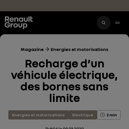
Accéder au contenu principal
Magazine
Energies et motorisations
Recharge d’un
véhicule électrique,
des bornes sans
limite
Energies et motorisations
Electrique
2 min
Publié le
09.03.2020