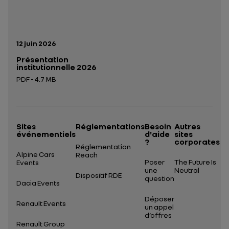
Date de publication:
12 juin 2026
Présentation
institutionnelle 2026
PDF - 4.7 MB
Ouverture dans un nouvel onglet
Sites
Réglementations
Besoin
Autres
événementiels
d'aide
sites
?
corporates
Réglementation
Alpine Cars
Reach
Poser
The Future Is
Events
une
Neutral
Dispositif RDE
question
Dacia Events
Déposer
Renault Events
un appel
d’offres
Renault Group