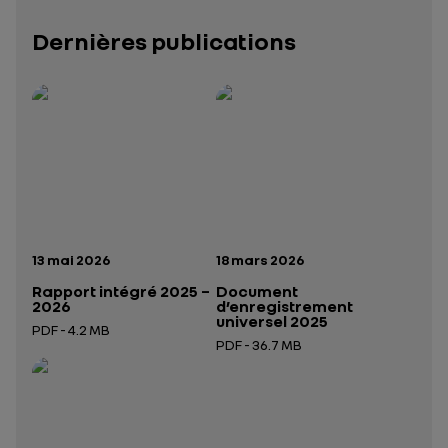
Dernières publications
Rapport intégré 2025 – 2026
Présentation institutionnelle 2026
— données structurées (JSON)
— données structurées 
Date de publication:
Date de publication:
13 mai 2026
18 mars 2026
Rapport intégré 2025 –
Document
2026
d’enregistrement
universel 2025
PDF - 4.2 MB
PDF - 36.7 MB
Ouverture dans un nouvel onglet
Ouverture dans un nouvel onglet