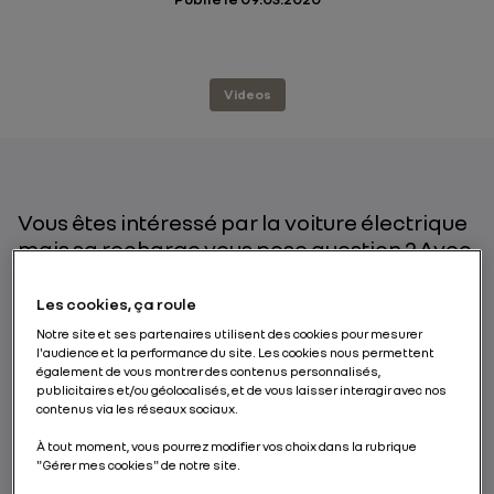
Videos
Vous êtes intéressé par la voiture électrique
mais sa recharge vous pose question ? Avec
les stations privatives et près de 200 000
bornes publiques en Europe, les solutions de
Les cookies, ça roule
recharge d’une voiture électrique sont
Notre site et ses partenaires utilisent des cookies pour mesurer
multiples.
l'audience et la performance du site. Les cookies nous permettent
également de vous montrer des contenus personnalisés,
publicitaires et/ou géolocalisés, et de vous laisser interagir avec nos
contenus via les réseaux sociaux.
PAR RENAULT GROUP
À tout moment, vous pourrez modifier vos choix dans la rubrique
"Gérer mes cookies" de notre site.