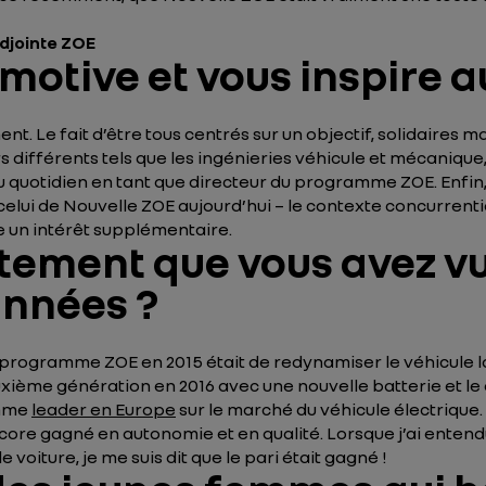
djointe ZOE
 motive et vous inspire a
. Le fait d’être tous centrés sur un objectif, solidaires malg
différents tels que les ingénieries véhicule et mécanique, l
u quotidien en tant que directeur du programme ZOE. Enfin
ui de Nouvelle ZOE aujourd’hui – le contexte concurrentie
e un intérêt supplémentaire.
stement que vous avez vu
années ?
e programme ZOE en 2015 était de redynamiser le véhicule lan
deuxième génération en 2016 avec une nouvelle batterie et 
omme
leader en Europe
sur le marché du véhicule électrique.
ncore gagné en autonomie et en qualité. Lorsque j’ai enten
voiture, je me suis dit que le pari était gagné !