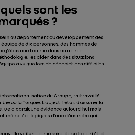
quels sont les
 marqués ?
u sein du département du développement des
’une équipe de dix personnes, des hommes de
é que j’étais une femme dans un monde
éthodologie, les aider dans des situations
quipe a vu que lors de négociations difficiles
ernationalisation du Groupe, j’ai travaillé
bie ou la Turquie. L’objectif était d’assurer la
e. Cela paraît une évidence aujourd’hui mais
ues et même écologiques d’une démarche qui
velle voiture, je me suis dit que le pari était