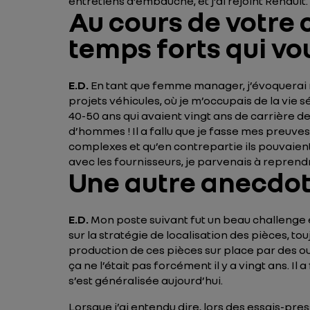
entretiens d’embauche, et j’ai rejoint Renault.
Au cours de votre 
temps forts qui vo
E.D.
En tant que femme manager, j’évoquerai
projets véhicules, où je m’occupais de la vie 
40-50 ans qui avaient vingt ans de carrière d
d’hommes ! Il a fallu que je fasse mes preuves
complexes et qu’en contrepartie ils pouvaient
avec les fournisseurs, je parvenais à reprendr
Une autre anecdot
E.D.
Mon poste suivant fut un beau challenge é
sur la stratégie de localisation des pièces, tou
production de ces pièces sur place par des ou
ça ne l’était pas forcément il y a vingt ans.
s’est généralisée aujourd’hui.
Lorsque j’ai entendu dire, lors des essais-pre