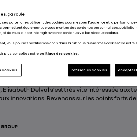
Publié le
25.09.2019
es, ça roule
et ses partenaires utilisent des cookies pour mesurer l'audience et la performance 
s permettent également de vous montrer des contenus personnalisés, publicitair
, et de vous laisser interagir avec nos contenus via les réseaux sociaux.
nt, vous pourrez modifier vos choix dans la rubrique "Gérer mes cookies" de notre s
Delval, directrice du programme ZOE, est primé
rie de l’Année », par le magazine L’Usine Nouvelle,
oir plus, consultez notre
politique des cookies.
2019. Le célèbre hebdomadaire français consa
es cookies
refuser les cookies
accepter 
et aux technologies dans l’industrie, récompens
ceptionnel. Rentrée chez Renault dès la fin de 
, Elisabeth Delval s’est très vite intéressée aux 
aux innovations. Revenons sur les points forts de
T GROUP