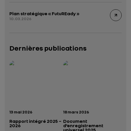
Plan stratégique « FutuREady »
10.03.2026
Dernières publications
Rapport intégré 2025 – 2026
Présentation institutionnelle 2026
— données structurées (JSON)
— données structurées 
Date de publication:
Date de publication:
13 mai 2026
18 mars 2026
Rapport intégré 2025 –
Document
2026
d’enregistrement
universel 2025