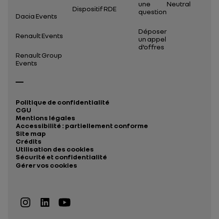
une
Neutral
Dispositif RDE
question
Dacia Events
Déposer
Renault Events
un appel
d’offres
Renault Group
Events
Politique de confidentialité
CGU
Mentions légales
Accessibilité : partiellement conforme
Site map
Crédits
Utilisation des cookies
Sécurité et confidentialité
Gérer vos cookies