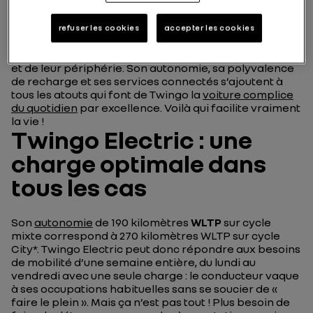
refuser les cookies
accepter les cookies
Nouvelle Renault Twingo Electric est résolument
taillée pour les conducteurs et conductrices des villes
et de leur périphérie. Son autonomie, sa polyvalence
de recharge et ses services connectés s’ajoutent à
tous les atouts qui font de Twingo la
voiture complice
du quotidien
par excellence. Voilà qui facilite vraiment
la vie !
Twingo Electric : une
charge optimale dans
tous les cas
Son
autonomie
de 190 kilomètres
WLTP
sur cycle
mixte correspond à 270 kilomètres WLTP sur cycle
City*. Twingo Electric peut donc répondre aux besoins
de mobilité d’une semaine entière, du lundi au
vendredi avec une seule charge : le conducteur vaque
à ses occupations habituelles sans se soucier de «
faire le plein ». Mais ça n’est pas tout ! Plus besoin de