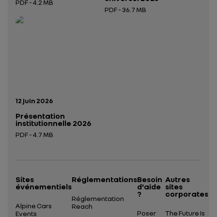
PDF - 4.2 MB
PDF - 36.7 MB
Ouverture dans un nouvel onglet
Ouverture dans un nouvel onglet
Date de publication:
12 juin 2026
Présentation
institutionnelle 2026
PDF - 4.7 MB
Ouverture dans un nouvel onglet
Sites
Réglementations
Besoin
Autres
événementiels
d'aide
sites
?
corporates
Réglementation
Alpine Cars
Reach
Poser
The Future Is
Events