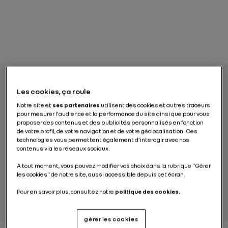
Les cookies, ça roule
Avec sa nouvelle motorisation électrique,
Notre site et
ses partenaires
utilisent des cookies et autres traceurs
Twingo est plus que jamais la parfaite alliée
pour mesurer l'audience et la performance du site ainsi que pour vous
proposer des contenus et des publicités personnalisés en fonction
de vos trajets urbains et péri-urbains. Elle
de votre profil, de votre navigation et de votre géolocalisation. Ces
s’adapte aux mille et une activités de votre
technologies vous permettent également d’interagir avec nos
contenus via les réseaux sociaux.
quotidien.
A tout moment, vous pouvez modifier vos choix dans la rubrique "Gérer
les cookies" de notre site, aussi accessible depuis cet écran.
PAR RENAULT GROUP
Pour en savoir plus, consultez notre
politique des cookies.
gérer les cookies