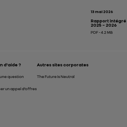
Date de publicatio
13 mai 2026
Rapport intégré
2025 – 2026
PDF - 4.2 MB
Ouverture dans un
n d'aide ?
Autres sites corporates
une question
The Future Is Neutral
r un appel d’offres