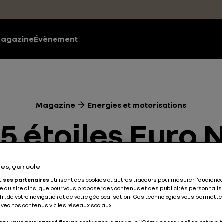
agazine
Évènement
Magazine
Energies et motorisations
: 5 étoiles Euro
eau Renault C
es, ça roule
et
ses partenaires
utilisent des cookies et autres traceurs pour mesurer l'audience
 du site ainsi que pour vous proposer des contenus et des publicités personnalis
ofil, de votre navigation et de votre géolocalisation. Ces technologies vous permet
Energies et motorisations
Sécurité Routière
2 min
 avec nos contenus via les réseaux sociaux.
nt, vous pouvez modifier vos choix dans la rubrique "Gérer les cookies" de notre sit