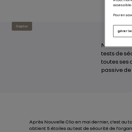
accessible 
Pour en sav
Captur
gérer l
Nouveau Ren
tests de sé
toutes ses 
passive de 
Après Nouvelle Clio en mai dernier, c’est au 
obtient 5 étoiles au test de sécurité de l’or