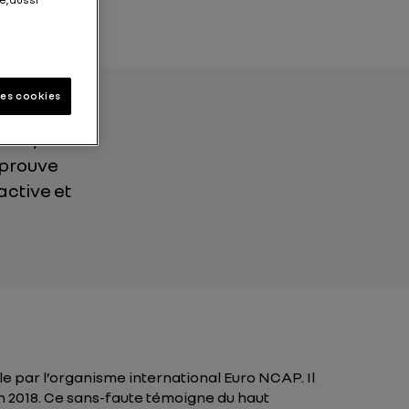
les cookies
male, aux
 prouve
active et
e par l’organisme international Euro NCAP. Il
en 2018. Ce sans-faute témoigne du haut