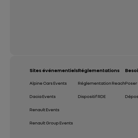
Sites événementiels
Réglementations
Besoi
Alpine Cars Events
Réglementation Reach
Poser 
Dacia Events
Dispositif RDE
Dépose
Renault Events
Renault Group Events