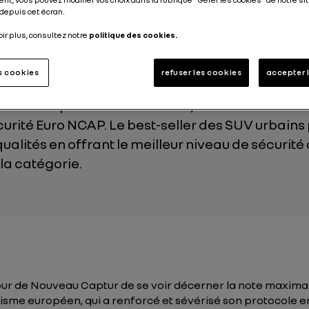
depuis cet écran.
Publié le
06.12.2019
oir plus, consultez notre
politique des cookies.
es cookies
refuser les cookies
accepter 
ault Captur obtient 5 étoiles, soit la note maxi
curité Euro NCAP. Le best-seller des SUV urbains
qualités en offrant le meilleur niveau de sécurité 
la catégorie.
tour de Nouveau Captur de se voir décerner la note maximal
ganisme européen, qui a renforcé et sévérisé son protocole 