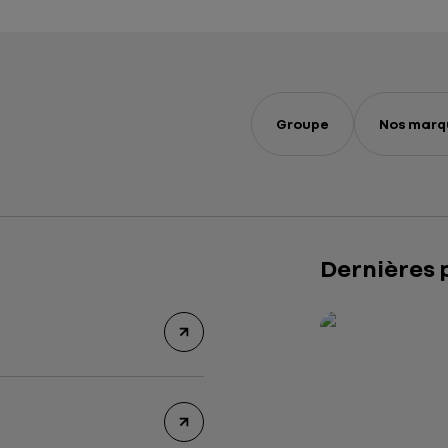
Groupe
Nos marq
Dernières 
Rapport intégré 2
Présentation insti