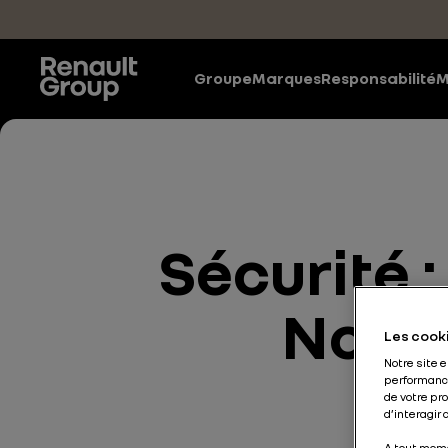
Accéder au contenu principal
Groupe
Marques
Responsabilité
M
Sécurité 
Nouv
Les cooki
Notre site 
performance
de votre pr
d’interagir
A tout mome