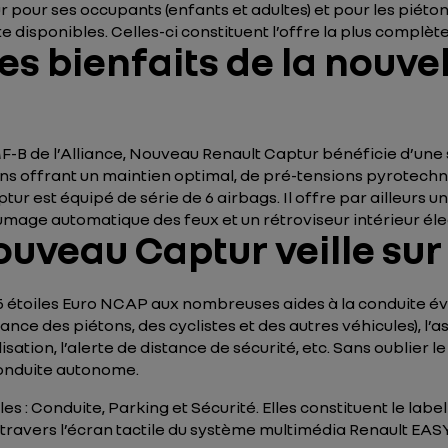
 pour ses occupants (enfants et adultes) et pour les piét
e disponibles. Celles-ci constituent l’offre la plus complète
les bienfaits de la nouv
-B de l’Alliance, Nouveau Renault Captur bénéficie d’une s
ns offrant un maintien optimal, de pré-tensions pyrotechniq
ur est équipé de série de 6 airbags. Il offre par ailleurs 
lumage automatique des feux et un rétroviseur intérieur él
Nouveau Captur veille su
étoiles Euro NCAP aux nombreuses aides à la conduite évol
ce des piétons, des cyclistes et des autres véhicules), l’as
ion, l’alerte de distance de sécurité, etc. Sans oublier le 
conduite autonome.
es : Conduite, Parking et Sécurité. Elles constituent le lab
 à travers l’écran tactile du système multimédia Renault E