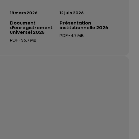
n:
Date de publication:
Date de publication:
18 mars 2026
12 juin 2026
Document
Présentation
d’enregistrement
institutionnelle 2026
universel 2025
PDF - 4.7 MB
PDF - 36.7 MB
 nouvel onglet
Ouverture dans un nouvel onglet
Ouverture dans un nouvel onglet