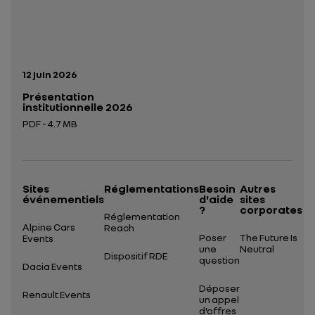
Date de publication:
12 juin 2026
Présentation
institutionnelle 2026
PDF - 4.7 MB
Ouverture dans un nouvel onglet
Sites
Réglementations
Besoin
Autres
événementiels
d'aide
sites
?
corporates
Réglementation
Alpine Cars
Reach
Poser
The Future Is
Events
une
Neutral
Dispositif RDE
question
Dacia Events
Déposer
Renault Events
un appel
d’offres