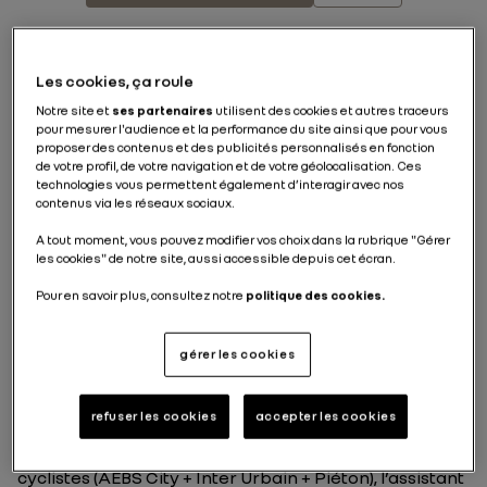
Publié le
22.05.2019
Les cookies, ça roule
Notre site et
ses partenaires
utilisent des cookies et autres traceurs
pour mesurer l'audience et la performance du site ainsi que pour vous
Clio
proposer des contenus et des publicités personnalisés en fonction
de votre profil, de votre navigation et de votre géolocalisation. Ces
technologies vous permettent également d’interagir avec nos
contenus via les réseaux sociaux.
Déjà récompensée par la note maximale de 5 étoiles
A tout moment, vous pouvez modifier vos choix dans la rubrique "Gérer
au crash test Euro NCAP, Nouvelle Clio réaffirme le
les cookies" de notre site, aussi accessible depuis cet écran.
savoir-faire de Renault en matière de sécurité pour
tous ses occupants et les usagers de la route en étant
Pour en savoir plus, consultez notre
politique des cookies.
désignée par l’organisation comme la citadine la plus
sûre des modèles en 2019 (avec l’Audi A1).
gérer les cookies
Malgré un test renforcé et sévérisé, en 2018, Nouvelle
Clio a obtenu la note maximale grâce notamment à
l’offre d’
aides à la conduite
intégrées en série., la plus
refuser les cookies
accepter les cookies
complète de sa catégorie Citons par exemple le
freinage actif d’urgence avec détection piétons et
cyclistes (AEBS City + Inter Urbain + Piéton), l’assistant