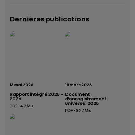
Dernières publications
Rapport intégré 2025 – 2026
Présentation institutionnelle 2026
— données structurées (JSON)
— données structurées 
Date de publication:
Date de publication:
13 mai 2026
18 mars 2026
Rapport intégré 2025 –
Document
2026
d’enregistrement
universel 2025
PDF - 4.2 MB
PDF - 36.7 MB
Ouverture dans un nouvel onglet
Ouverture dans un nouvel onglet