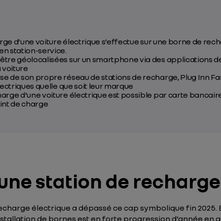
harge d’une voiture électrique s’effectue sur une borne de rec
n station-service.
tre géolocalisées sur un smartphone via des applications déd
 voiture
e de son propre réseau de stations de recharge, Plug Inn Fa
lectriques quelle que soit leur marque
arge d’une voiture électrique est possible par carte bancair
int de charge
ne station de recharge 
recharge électrique a dépassé ce cap symbolique fin 2025.
installation de bornes est en forte progression d’année en 