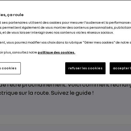
Publié le
10.04.2026
es, ça roule
et ses partenaires utilisent des cookies pour mesurer l'audience et la performance 
s permettent également de vous montrer des contenus personnalisés, publicitair
, et de vous laisser interagir avec nos contenus via les réseaux sociaux.
nt, vous pourrez modifier vos choix dans la rubrique "Gérer mes cookies" de notre s
ignée grasse du pistolet de la pompe, le sol glissa
oir plus, consultez notre
politique des cookies.
carburant persistante sur les doigts. Avec la re
ctrique, ces désagréments sont de l’histoire anc
es cookies
refuser les cookies
accepter 
llement possesseur d’une voiture électrique ou 
de l’être prochainement. Voici comment rechar
trique sur la route. Suivez le guide !