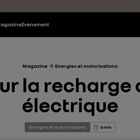
agazine
Évènement
Magazine
Energies et motorisations
sur la recharge 
électrique
Energies et motorisations
6 min