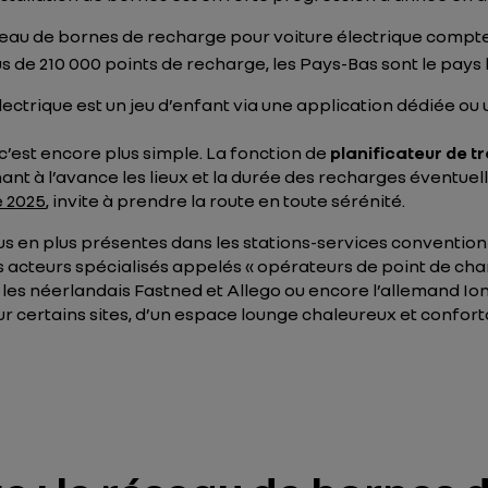
éseau de bornes de recharge pour voiture électrique compt
us de 210 000 points de recharge, les Pays-Bas sont le pays
ectrique est un jeu d’enfant via une application dédiée o
c’est encore plus simple. La fonction de
planificateur de 
ant à l’avance les lieux et la durée des recharges éventue
e 2025
, invite à prendre la route en toute sérénité.
us en plus présentes dans les stations-services convention
acteurs spécialisés appelés « opérateurs de point de charg
es néerlandais Fastned et Allego ou encore l’allemand Ioni
r certains sites, d’un espace lounge chaleureux et confort