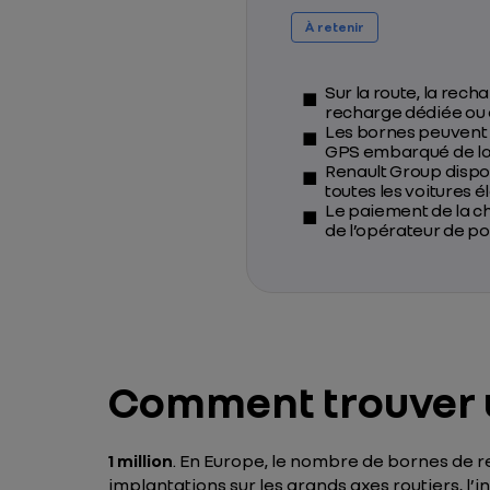
À retenir
Sur la route, la rec
recharge dédiée ou e
Les bornes peuvent ê
GPS embarqué de la
Renault Group dispos
toutes les voitures é
Le paiement de la ch
de l’opérateur de po
Comment trouver u
1 million
. En Europe, le nombre de bornes de 
implantations sur les grands axes routiers, l’