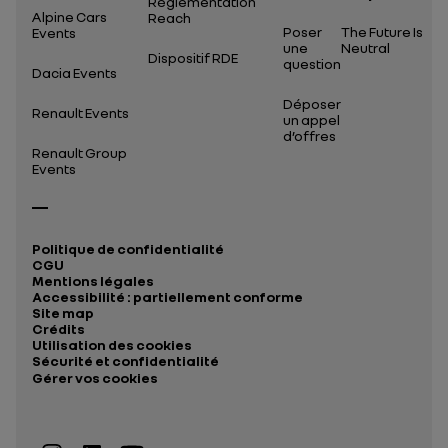
Réglementation
Alpine Cars
Reach
Poser
The Future Is
Events
une
Neutral
Dispositif RDE
question
Dacia Events
Déposer
Renault Events
un appel
d’offres
Renault Group
Events
Politique de confidentialité
CGU
Mentions légales
Accessibilité : partiellement conforme
Site map
Crédits
Utilisation des cookies
Sécurité et confidentialité
Gérer vos cookies