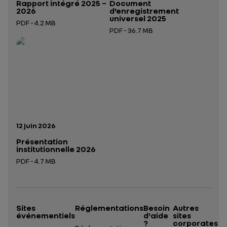
Rapport intégré 2025 –
Document
2026
d’enregistrement
universel 2025
PDF - 4.2 MB
PDF - 36.7 MB
Ouverture dans un nouvel onglet
Ouverture dans un nouvel onglet
Date de publication:
12 juin 2026
Présentation
institutionnelle 2026
PDF - 4.7 MB
Ouverture dans un nouvel onglet
Sites
Réglementations
Besoin
Autres
événementiels
d'aide
sites
?
corporates