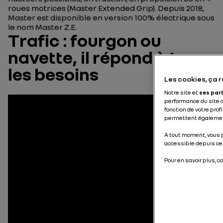
roues motrices (Master Extended Grip). Depuis 2018,
Master est disponible en version 100% électrique sous
le nom Master Z.E.
Trafic : fourgon ou
navette, il répond à tous
les besoins
Les cookies, ça r
Notre site et
ses par
performance du site 
fonction de votre prof
permettent également
A tout moment, vous p
accessible depuis ce
Pour en savoir plus, c