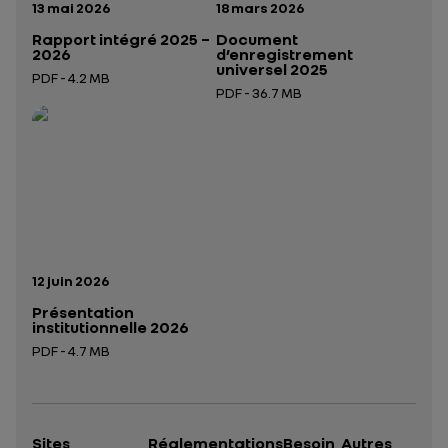
Date de publication:
Date de publication:
13 mai 2026
18 mars 2026
Rapport intégré 2025 –
Document
2026
d’enregistrement
universel 2025
PDF - 4.2 MB
PDF - 36.7 MB
Ouverture dans un nouvel onglet
Ouverture dans un nouvel onglet
Date de publication:
12 juin 2026
Présentation
institutionnelle 2026
PDF - 4.7 MB
Ouverture dans un nouvel onglet
Sites
Réglementations
Besoin
Autres