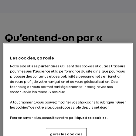
Qu’entend-on par «
seconde vie » en ce qui
concerne les batteries
Les cookies, ça roule
de véhicules ?
Notre site et
ses partenaires
utilisent des cookies et autres traceurs
pour mesurer l'audience et la performance du site ainsi que pour vous
proposer des contenus et des publicités personnalisés en fonction
de votre profil, de votre navigation et de votre géolocalisation. Ces
Lorsqu’une batterie utilisée pour l’alimentation en
technologies vous permettent également d’interagir avec nos
énergie d’une voiture électrique arrive en fin de vie, le
contenus via les réseaux sociaux.
processus ne s’arrête pas là. Bien que la première
vie
d’une batterie
dure entre 10 et 15 ans, elle a encore
A tout moment, vous pouvez modifier vos choix dans la rubrique "Gérer
une capacité d’au moins 75 %. Cela signifie qu’elle
les cookies" de notre site, aussi accessible depuis cet écran.
peut être réutilisée pendant encore dix ans dans des
applications telles que
le stockage d’énergie
Pour en savoir plus, consultez notre
politique des cookies.
stationnaire
. C’est ce que l’on appelle la « seconde vie
» de la batterie.
gérer les cookies