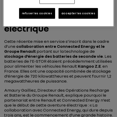
Groupe Renault et
Connected Energy : le
refuser les cookies
accepter les cookies
début d’une aventure
électrique
Cette récente mise en service s’inscrit dans le cadre
d’une
collaboration entre Connected Energy et le
Groupe Renault
portant sur la technologie de
stockage d’énergie des batteries de seconde vie
. Les
batteries de l’E-STOR étaient précédemment utilisées
pour alimenter les véhicules Renault
Kangoo Z.E
. en
France. Elles ont une capacité combinée de stockage
d’énergie de 720 kilowattheures et peuvent fournir 1,2
megawattheures de puissance.
Amaury Gailliez, Directeur des Opérations Recharge
et Batterie du Groupe Renault, explique pourquoi le
partenariat entre Renault et Connected Energy n’est
que le début de cette aventure électrique : « La
collaboration avec Connected Energy, qui dure depuis
trois ans, est le commencement d’une grande histoire.