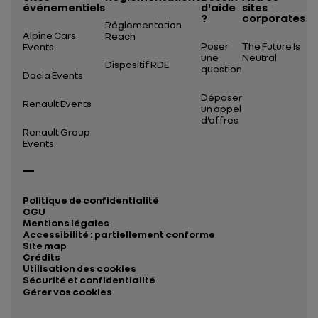
événementiels
d'aide
sites
?
corporates
Réglementation
Alpine Cars
Reach
Poser
The Future Is
Events
une
Neutral
Dispositif RDE
question
Dacia Events
Déposer
Renault Events
un appel
d’offres
Renault Group
Events
Politique de confidentialité
CGU
Mentions légales
Accessibilité : partiellement conforme
Site map
Crédits
Utilisation des cookies
Sécurité et confidentialité
Gérer vos cookies