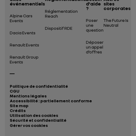
événementiels
d'aide
sites
?
corporates
Réglementation
Alpine Cars
Reach
Poser
The Future Is
Events
une
Neutral
Dispositif RDE
question
Dacia Events
Déposer
Renault Events
un appel
d’offres
Renault Group
Events
Politique de confidentialité
CGU
Mentions légales
Accessibilité : partiellement conforme
Site map
Crédits
Utilisation des cookies
Sécurité et confidentialité
Gérer vos cookies