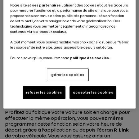
préconditionnement de
Notre site et
ses partenaires
utilisent des cookies et autres traceurs
l’habitacle
pour mesurer l'audience et la performance du site ainsi que pour vous
proposer des contenus et des publicités personnalisés en fonction
de votre profil, de votre navigation et de votre géolocalisation. Ces
Gagner en confort et en
technologies vous permettent également d’interagir avec nos
contenus via les réseaux sociaux.
autonomie
A tout moment, vous pouvez modifier vos choix dans la rubrique "Gérer
les cookies" de notre site, aussi accessible depuis cet écran.
Le saviez-vous ? Chauffer un véhicule consomme
jusqu’à dix fois plus d’énergie que de le maintenir à
Pour en savoir plus, consultez notre
politique des cookies.
température. Préchauffer votre voiture est donc le
bon réflexe à adopter. Pour cela, rien de plus facile.
Deux options s’offrent à vous.
gérer les cookies
Via votre carte mains-libres ou l’application MY Z.E.,
préchauffez ou climatisez
votre véhicule durant 5
refuser les cookies
accepter les cookies
minutes. Cette action ne consomme alors que 3
kilomètres d’autonomie.
Profitez du fait que votre voiture soit en charge pour
effectuer la même opération. Vous pouvez même
programmer cette fonction selon votre heure de
départ grâce à l’application ou depuis l’écran
R-Link
de votre véhicule. Vous vous assurez ainsi un