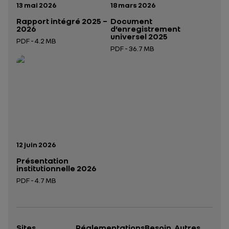
Date de publication:
Date de publication:
13 mai 2026
18 mars 2026
Rapport intégré 2025 –
Document
2026
d’enregistrement
universel 2025
PDF - 4.2 MB
PDF - 36.7 MB
Ouverture dans un nouvel onglet
Ouverture dans un nouvel onglet
Date de publication:
12 juin 2026
Présentation
institutionnelle 2026
PDF - 4.7 MB
Ouverture dans un nouvel onglet
Sites
Réglementations
Besoin
Autres