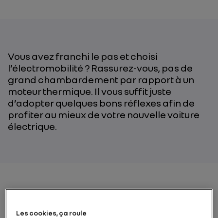
Vous avez franchi le pas et choisi
l’électromobilité ? Rassurez-vous, pas de
grand chambardement par rapport à un
moteur thermique. Il vous suffit juste
d’adopter quelques bons réflexes afin de
profiter au mieux de votre nouvelle voiture
électrique.
BON RÉFLEXE #1Le
Les cookies, ça roule