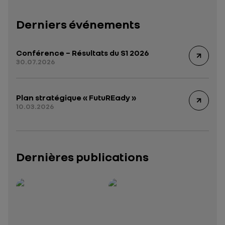
Derniers événements
Conférence – Résultats du S1 2026
30.07.2026
Plan stratégique « FutuREady »
10.03.2026
Dernières publications
Rapport intégré 2025 – 2026
Présentation institutionnelle 2026
— données structurées (JSON)
— données structurées 