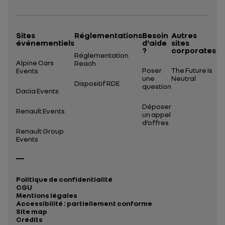
Sites
Réglementations
Besoin
Autres
événementiels
d'aide
sites
?
corporates
Réglementation
Alpine Cars
Reach
Poser
The Future Is
Events
une
Neutral
Dispositif RDE
question
Dacia Events
Déposer
Renault Events
un appel
d’offres
Renault Group
Events
Politique de confidentialité
CGU
Mentions légales
Accessibilité : partiellement conforme
Site map
Crédits