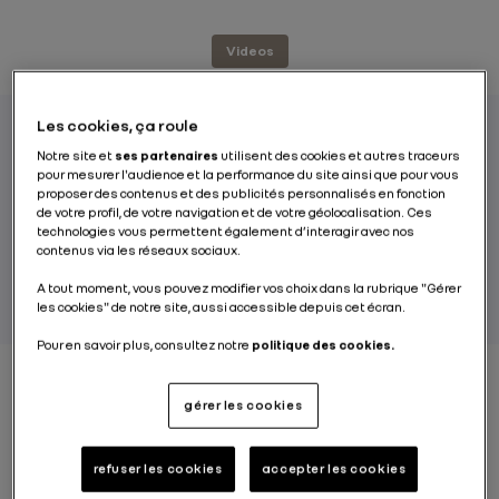
Videos
Les cookies, ça roule
Notre site et
ses partenaires
utilisent des cookies et autres traceurs
On peut ne pas être muni d’un moteur à
pour mesurer l'audience et la performance du site ainsi que pour vous
proposer des contenus et des publicités personnalisés en fonction
combustion interne et en avoir tout de
de votre profil, de votre navigation et de votre géolocalisation. Ces
même sous le capot. Plongée dans les
technologies vous permettent également d’interagir avec nos
contenus via les réseaux sociaux.
coulisses du véhicule électrique.
A tout moment, vous pouvez modifier vos choix dans la rubrique "Gérer
les cookies" de notre site, aussi accessible depuis cet écran.
Pour en savoir plus, consultez notre
politique des cookies.
gérer les cookies
La batterie comme
source d’alimentation
refuser les cookies
accepter les cookies