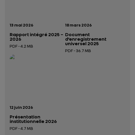
Date de publication:
Date de publication:
13 mai 2026
18 mars 2026
Rapport intégré 2025 –
Document
2026
d’enregistrement
universel 2025
PDF - 4.2 MB
PDF - 36.7 MB
Ouverture dans un nouvel onglet
Ouverture dans un nouvel onglet
Date de publication:
12 juin 2026
Présentation
institutionnelle 2026
PDF - 4.7 MB
Ouverture dans un nouvel onglet