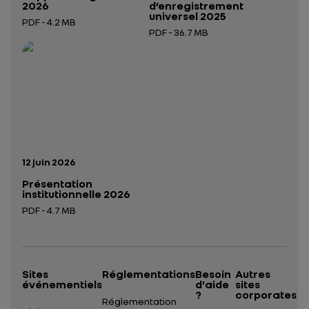
2026
d’enregistrement
universel 2025
PDF - 4.2 MB
PDF - 36.7 MB
Ouverture dans un nouvel onglet
Ouverture dans un nouvel onglet
Date de publication:
12 juin 2026
Présentation
institutionnelle 2026
PDF - 4.7 MB
Ouverture dans un nouvel onglet
Sites
Réglementations
Besoin
Autres
événementiels
d'aide
sites
?
corporates
Réglementation