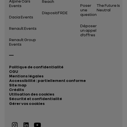
Alpine Cars
Reach
Poser
The Future Is
Events
une
Neutral
Dispositif RDE
question
Dacia Events
Déposer
Renault Events
un appel
d’offres
Renault Group
Events
Politique de confidentialité
CGU
Mentions légales
Accessibilité : partiellement conforme
Site map
Crédits
Utilisation des cookies
Sécurité et confidentialité
Gérer vos cookies