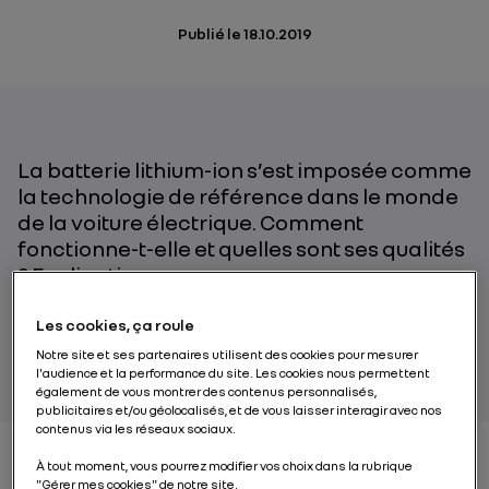
Publié le
18.10.2019
La batterie lithium-ion s’est imposée comme
la technologie de référence dans le monde
de la voiture électrique. Comment
fonctionne-t-elle et quelles sont ses qualités
? Explications.
Les cookies, ça roule
PAR RENAULT GROUP
Notre site et ses partenaires utilisent des cookies pour mesurer
l'audience et la performance du site. Les cookies nous permettent
également de vous montrer des contenus personnalisés,
publicitaires et/ou géolocalisés, et de vous laisser interagir avec nos
contenus via les réseaux sociaux.
À tout moment, vous pourrez modifier vos choix dans la rubrique
"Gérer mes cookies" de notre site.