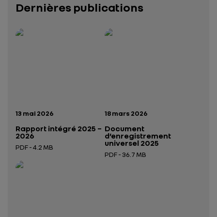
Dernières publications
Rapport intégré 2025 – 2026
Présentation institutionnelle 2026
— données structurées (JSON)
— données structurées 
Date de publication:
Date de publication:
13 mai 2026
18 mars 2026
Rapport intégré 2025 –
Document
2026
d’enregistrement
universel 2025
PDF - 4.2 MB
PDF - 36.7 MB
Ouverture dans un nouvel onglet
Ouverture dans un nouvel onglet