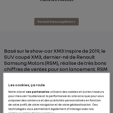
Renault Samsung Motors
Basé sur le show-car XM3 Inspire de 2019, le
SUV coupé XM3, dernier-né de Renault
Samsung Motors (RSM), réalise de très bons
chiffres de ventes pour son lancement. RSM
est le premier constructeur généraliste à
lancer ce type de concept sur le marché
Les cookies, ça roule
coréen. XM3 est la version spécifique à la
Notre site et
ses partenaires
utilisent des cookies et autres traceurs
Corée du SUV coupé Renault Arkana, déjà
pour mesurer l'audience et la performance du site ainsi que pour vous
commercialisé en Russie et qui s’annonce
proposer des contenus et des publicités personnalisés en fonction
comme un modèle d’envergure mondiale.
de votre profil, de votre navigation et de votre géolocalisation. Ces
technologies vous permettent également d’interagir avec nos