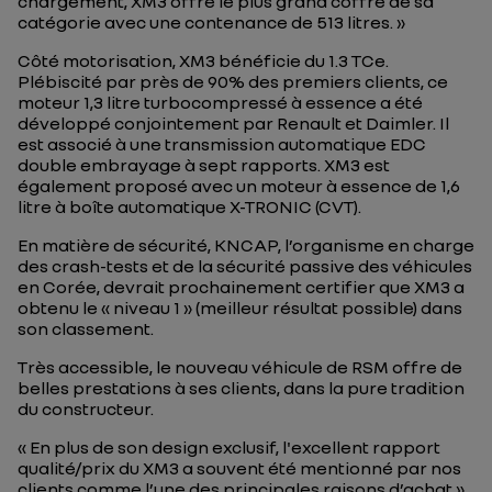
chargement, XM3 offre le plus grand coffre de sa
catégorie avec une contenance de 513 litres. »
Côté motorisation, XM3 bénéficie du 1.3 TCe.
Plébiscité par près de 90% des premiers clients, ce
moteur 1,3 litre turbocompressé à essence a été
développé conjointement par Renault et Daimler. Il
est associé à une transmission automatique EDC
double embrayage à sept rapports. XM3 est
également proposé avec un moteur à essence de 1,6
litre à boîte automatique X-TRONIC (CVT).
En matière de sécurité, KNCAP, l’organisme en charge
des crash-tests et de la sécurité passive des véhicules
en Corée, devrait prochainement certifier que XM3 a
obtenu le « niveau 1 » (meilleur résultat possible) dans
son classement.
Très accessible, le nouveau véhicule de RSM offre de
belles prestations à ses clients, dans la pure tradition
du constructeur.
« En plus de son design exclusif, l'excellent rapport
qualité/prix du XM3 a souvent été mentionné par nos
clients comme l’une des principales raisons d’achat »