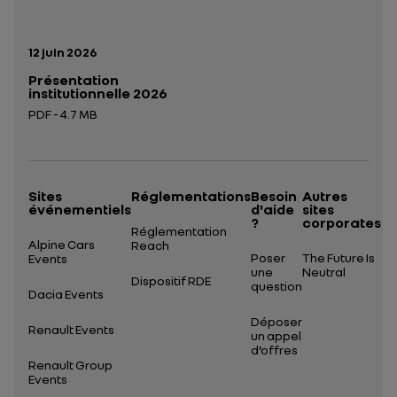
Date de publication:
12 juin 2026
Présentation
institutionnelle 2026
PDF - 4.7 MB
Ouverture dans un nouvel onglet
Sites
Réglementations
Besoin
Autres
événementiels
d'aide
sites
?
corporates
Réglementation
Alpine Cars
Reach
Poser
The Future Is
Events
une
Neutral
Dispositif RDE
question
Dacia Events
Déposer
Renault Events
un appel
d’offres
Renault Group
Events