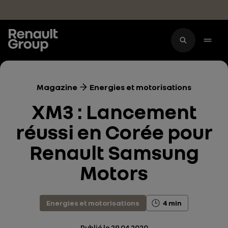
Accéder au contenu principal
Magazine
Energies et motorisations
XM3 : Lancement
réussi en Corée pour
Renault Samsung
Motors
Energies et motorisations
4 min
Publié le
29.04.2020