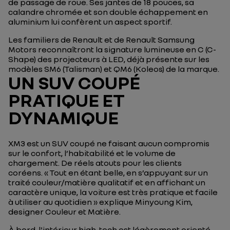
de passage de roue. Ses jantes de 18 pouces, sa
calandre chromée et son double échappement en
aluminium lui confèrent un aspect sportif.
Les familiers de Renault et de Renault Samsung
Motors reconnaîtront la signature lumineuse en C (C-
Shape) des projecteurs à LED, déjà présente sur les
modèles SM6 (Talisman) et QM6 (Koleos) de la marque.
UN SUV COUPÉ
PRATIQUE ET
DYNAMIQUE
XM3 est un SUV coupé ne faisant aucun compromis
sur le confort, l’habitabilité et le volume de
chargement. De réels atouts pour les clients
coréens.
« Tout en étant belle, en s’appuyant sur un
traité couleur/matière qualitatif et en affichant un
caractère unique, la voiture est très pratique et facile
à utiliser au quotidien »
explique Minyoung Kim,
designer Couleur et Matière.
À bord, l'intérieur high-tech est légèrement orienté