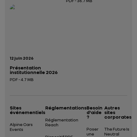
PDF - 36.7 MB
Ouverture dans un nouvel onglet
Ouverture dans un nouvel onglet
Date de publication:
12 juin 2026
Présentation
institutionnelle 2026
PDF - 4.7 MB
Ouverture dans un nouvel onglet
Sites
Réglementations
Besoin
Autres
événementiels
d'aide
sites
?
corporates
Réglementation
Alpine Cars
Reach
Poser
The Future Is
Events
une
Neutral
Dispositif RDE