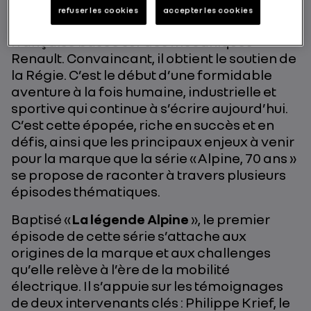
entrepreneur met habilement en scène son
refuser les cookies
accepter les cookies
ambition de créer une marque sportive
française basée sur des mécaniques
Renault. Convaincant, il obtient le soutien de
la Régie. C’est le début d’une formidable
aventure à la fois humaine, industrielle et
sportive qui continue à s’écrire aujourd’hui.
C’est cette épopée, riche en succès et en
défis, ainsi que les principaux enjeux à venir
pour la marque que la série « Alpine, 70 ans »
se propose de raconter à travers plusieurs
épisodes thématiques.
Baptisé «
La légende Alpine
», le premier
épisode de cette série s’attache aux
origines de la marque et aux challenges
qu’elle relève à l’ère de la mobilité
électrique. Il s’appuie sur les témoignages
de deux intervenants clés : Philippe Krief, le