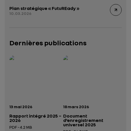
Plan stratégique « FutuREady »
10.03.2026
Dernières publications
Rapport intégré 2025 – 2026
Présentation institutionnelle 2026
— données structurées (JSON)
— données structurées 
Date de publication:
Date de publication:
13 mai 2026
18 mars 2026
Rapport intégré 2025 –
Document
2026
d’enregistrement
universel 2025
PDF - 4.2 MB