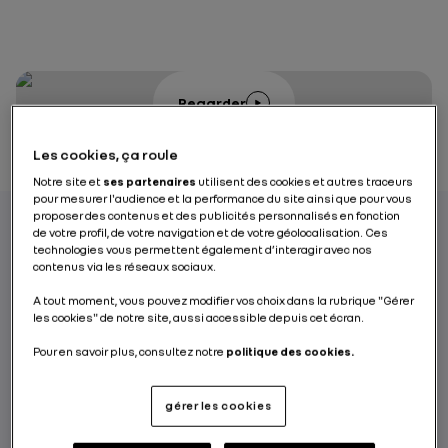
Regarder
Les cookies, ça roule
Notre site et
ses partenaires
utilisent des cookies et autres traceurs
pour mesurer l'audience et la performance du site ainsi que pour vous
proposer des contenus et des publicités personnalisés en fonction
de votre profil, de votre navigation et de votre géolocalisation. Ces
technologies vous permettent également d’interagir avec nos
Il y a 70 ans, en juillet 1955,
contenus via les réseaux sociaux.
seulement quelques jours après avoir créé
A tout moment, vous pouvez modifier vos choix dans la rubrique "Gérer
la société des Automobiles Alpine, Jean
les cookies" de notre site, aussi accessible depuis cet écran.
Rédélé présente ses trois premières A106 à
Pour en savoir plus, consultez notre
politique des cookies.
la direction de la Régie Renault. En
positionnant une voiture bleue, une blanche
gérer les cookies
et une rouge devant le bâtiment historique
de Boulogne-Billancourt, le jeune