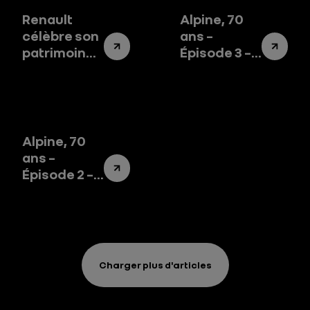
Renault
Alpine, 70
célèbre son
ans –
patrimoine
Épisode 3 –
à l’usine de
Innovations
Flins
sous la
carrosserie
Alpine
Alpine, 70
ans –
Épisode 2 –
La ligne
Alpine
Charger plus d'articles