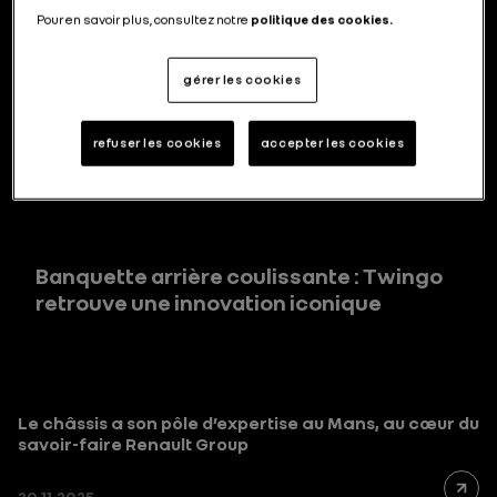
Renault Brésil est façonné par plus de 25
Pour en savoir plus, consultez notre
politique des cookies.
ans d’histoire
gérer les cookies
refuser les cookies
accepter les cookies
Le logo Renault s’expose à la Fondation
Banquette arrière coulissante : Twingo
retrouve une innovation iconique
Le châssis a son pôle d’expertise au Mans, au cœur du
savoir-faire Renault Group
20.11.2025