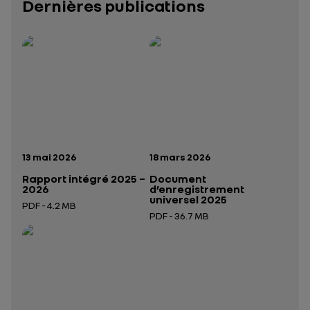
Dernières publications
Rapport intégré 2025 – 2026
Présentation institutionnelle 2026
— données structurées (JSON)
— données structurées 
Date de publication:
Date de publication:
13 mai 2026
18 mars 2026
Rapport intégré 2025 –
Document
2026
d’enregistrement
universel 2025
PDF - 4.2 MB
PDF - 36.7 MB
Ouverture dans un nouvel onglet
Ouverture dans un nouvel onglet