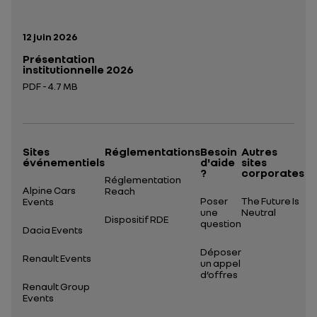
Date de publication:
12 juin 2026
Présentation
institutionnelle 2026
PDF - 4.7 MB
Ouverture dans un nouvel onglet
Sites
Réglementations
Besoin
Autres
événementiels
d'aide
sites
?
corporates
Réglementation
Alpine Cars
Reach
Poser
The Future Is
Events
une
Neutral
Dispositif RDE
question
Dacia Events
Déposer
Renault Events
un appel
d’offres
Renault Group
Events