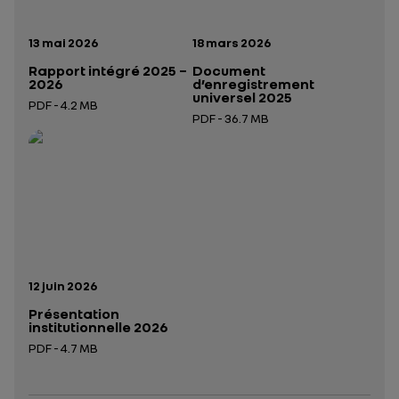
Date de publication:
Date de publication:
13 mai 2026
18 mars 2026
Rapport intégré 2025 –
Document
2026
d’enregistrement
universel 2025
PDF - 4.2 MB
PDF - 36.7 MB
Ouverture dans un nouvel onglet
Ouverture dans un nouvel onglet
Date de publication:
12 juin 2026
Présentation
institutionnelle 2026
PDF - 4.7 MB
Ouverture dans un nouvel onglet