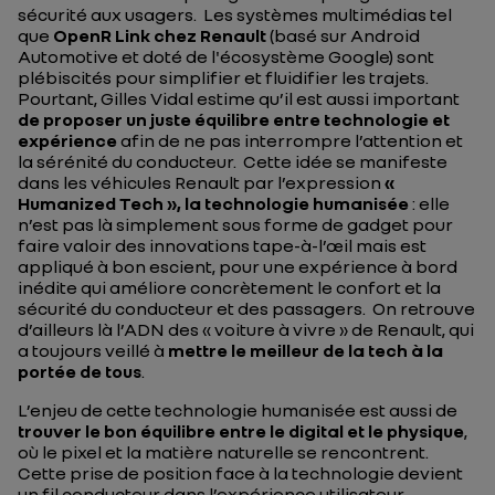
sécurité aux usagers. Les systèmes multimédias tel
que
OpenR Link chez Renault
(basé sur Android
Automotive et doté de l'écosystème Google) sont
plébiscités pour simplifier et fluidifier les trajets.
Pourtant, Gilles Vidal estime qu’il est aussi important
de proposer un juste équilibre entre technologie et
expérience
afin de ne pas interrompre l’attention et
la sérénité du conducteur. Cette idée se manifeste
dans les véhicules Renault par l’expression
«
Humanized Tech », la technologie humanisée
: elle
n’est pas là simplement sous forme de gadget pour
faire valoir des innovations tape-à-l’œil mais est
appliqué à bon escient, pour une expérience à bord
inédite qui améliore concrètement le confort et la
sécurité du conducteur et des passagers. On retrouve
d’ailleurs là l’ADN des « voiture à vivre » de Renault, qui
a toujours veillé à
mettre le meilleur de la tech à la
portée de tous
.
L’enjeu de cette technologie humanisée est aussi de
trouver le bon équilibre entre le digital et le physique
,
où le pixel et la matière naturelle se rencontrent.
Cette prise de position face à la technologie devient
un fil conducteur dans l’expérience utilisateur