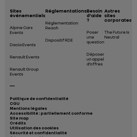
Sites
Réglementations
Besoin
Autres
événementiels
d'aide
sites
?
corporates
Réglementation
Alpine Cars
Reach
Poser
The Future Is
Events
une
Neutral
Dispositif RDE
question
Dacia Events
Déposer
Renault Events
un appel
d’offres
Renault Group
Events
Politique de confidentialité
CGU
Mentions légales
Accessibilité : partiellement conforme
Site map
Crédits
Utilisation des cookies
Sécurité et confidentialité