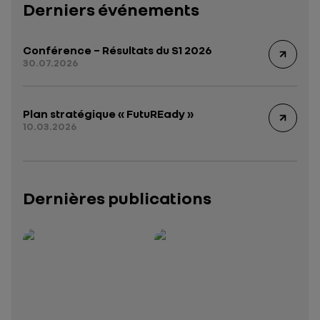
Derniers événements
Conférence – Résultats du S1 2026
30.07.2026
Plan stratégique « FutuREady »
10.03.2026
Dernières publications
Rapport intégré 2025 – 2026
Présentation institutionnelle 2026
— données structurées (JSON)
— données structurées 