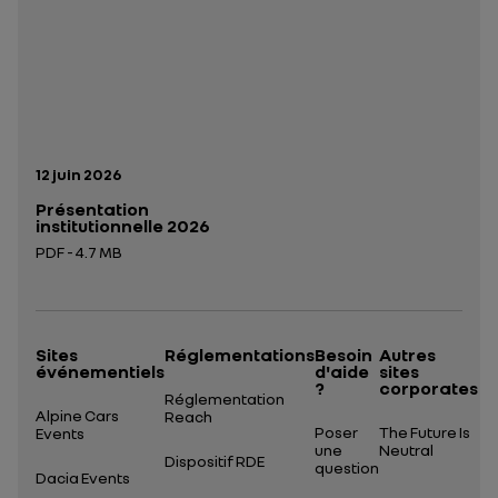
Date de publication:
12 juin 2026
Présentation
institutionnelle 2026
PDF - 4.7 MB
Ouverture dans un nouvel onglet
Sites
Réglementations
Besoin
Autres
événementiels
d'aide
sites
?
corporates
Réglementation
Alpine Cars
Reach
Poser
The Future Is
Events
une
Neutral
Dispositif RDE
question
Dacia Events