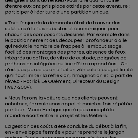
designers sont au rendez-vous, une quarantaine
d’entre eux ont pris place attirés par cette aventure :
participer à l’écriture d’une partition unique.
« Tout l’enjeu de la démarche était de trouver des
solutions à la fois robustes et économiques pour
chacun des composants dessinés. Par exemple dans
le positionnement des découpes : profondeur d’aile
qui réduit le nombre de frappes à l’emboutissage,
facilité des montages des phares, absence de feux
intégrés au coffre, de vitre de custode, poignées de
préhension intégrées au lieu d’être rapportées… Ce
n’est pas parce qu’on a fait un véhicule à budget limité
qu’il faut limiter la réflexion, l’imagination et la part de
rêve.» -
Patrick Le Quément, Directeur du Design
(1987-2009).
« Nous ferons la voiture que nos clients peuvent
acheter »
, formule sans appel et maintes fois répétée
par Jean-Marie Hurtiger qui n’a pas accepté le
moindre écart entre le projet et les Métiers.
La gestion des coûts a été conduite du début à la fin,
en « enveloppe fermée » pour reprendre le jargon
maison. Quelques exemples parmi d’autres : les