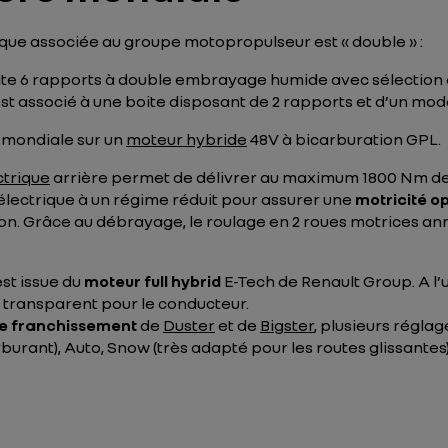
que associée au groupe motopropulseur est « double » :
ite 6 rapports à double embrayage humide avec sélection d
 est associé à une boite disposant de 2 rapports et d’un mod
 mondiale sur un
moteur hybride
48V à bicarburation GPL.
ctrique
arrière permet de délivrer au maximum 1800 Nm de 
lectrique à un régime réduit pour assurer une
motricité op
on. Grâce au débrayage, le roulage en 2 roues motrices annu
st issue du
moteur full hybrid
E-Tech de Renault Group. A l’
 transparent pour le conducteur.
e franchissement
de
Duster
et de
Bigster
, plusieurs régla
burant), Auto, Snow (très adapté pour les routes glissantes