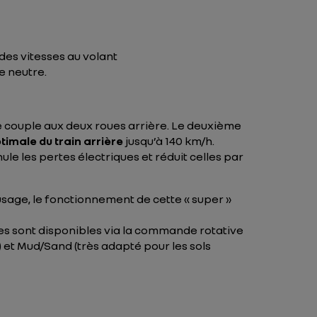
es vitesses au volant
e neutre.
couple aux deux roues arrière. Le deuxième
timale du train arrière
jusqu’à 140 km/h.
le les pertes électriques et réduit celles par
usage, le fonctionnement de cette « super »
ges sont disponibles via la commande rotative
) et Mud/Sand (très adapté pour les sols