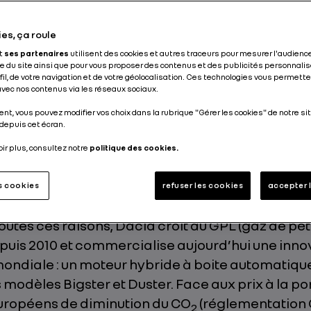
Actualités du Groupe
5 min
es, ça roule
et
ses partenaires
utilisent des cookies et autres traceurs pour mesurer l'audience
Publié le
08.01.2026
 du site ainsi que pour vous proposer des contenus et des publicités personnalis
ofil, de votre navigation et de votre géolocalisation. Ces technologies vous permet
 avec nos contenus via les réseaux sociaux.
nt, vous pouvez modifier vos choix dans la rubrique "Gérer les cookies" de notre sit
depuis cet écran.
oir plus, consultez notre
politique des cookies.
our les clients comme pour la planète, la techn
ion essence GPL est, contrairement à certaines 
es cookies
refuser les cookies
accepter 
s écologique et plus économique que l’essence et
toutes ces raisons, Dacia croit au GPL (gaz de pét
epuis 2010 et commercialise aujourd’hui une inno
ondiale : un moteur hybride à boite automatique
s modèles Bigster et Duster. Face aux prix à la p
européens de diminution du CO
(réglementation 
2