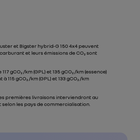
uster et Bigster hybrid-G 150 4x4 peuvent
 carburant et leurs émissions de CO₂ sont
de 117 gCO₂ /km (GPL) et 135 gCO₂ /km (essence)
nt à 115 gCO₂ /km (GPL) et 133 gCO₂ /km
es premières livraisons interviendront au
t selon les pays de commercialisation.