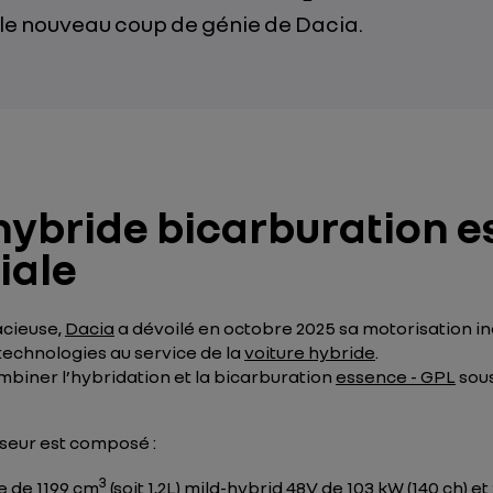
le nouveau coup de génie de Dacia.
hybride bicarburation e
iale
acieuse,
Dacia
a dévoilé en octobre 2025 sa motorisation iné
 technologies au service de la
voiture hybride
.
biner l’hybridation et la bicarburation
essence - GPL
sous
seur est composé :
3
e de 1199 cm
(soit 1,2L) mild-hybrid 48V de 103 kW (140 ch) 