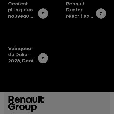
Ceci est
Renault
plus qu’un
Duster
nouveau
réécrit sa
modèle
légende en
Dacia
Inde
Vainqueur
du Dakar
2026, Dacia
raconte son
odyssée
humaine
dans une
série