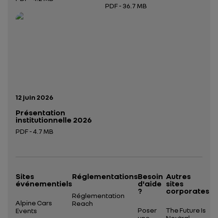
PDF - 36.7 MB
Ouverture dans un nouvel onglet
Ouverture dans un nouvel onglet
Date de publication:
12 juin 2026
Présentation
institutionnelle 2026
PDF - 4.7 MB
Ouverture dans un nouvel onglet
Sites
Réglementations
Besoin
Autres
événementiels
d'aide
sites
?
corporates
Réglementation
Alpine Cars
Reach
Poser
The Future Is
Events
une
Neutral