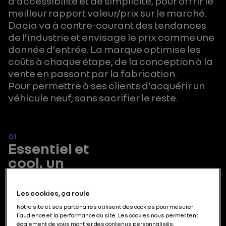
d’accessibilité et de simplicité, pour offrir le
meilleur rapport valeur/prix sur le marché.
Dacia va à contre-courant des tendances
de l’industrie et envisage le prix comme une
donnée d’entrée. La marque optimise les
coûts à chaque étape, de la conception à la
vente en passant par la fabrication.
Pour permettre à ses clients d’acquérir un
véhicule neuf, sans sacrifier le reste.
01
Essentiel et
cool, un
combo
Dacia
Les cookies, ça roule
Notre site et ses partenaires utilisent des cookies pour mesurer
l'audience et la performance du site. Les cookies nous permettent
Des voitures
également de vous montrer des contenus personnalisés,