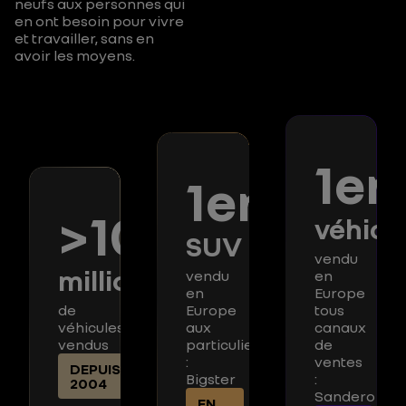
neufs aux personnes qui
en ont besoin pour vivre
et travailler, sans en
avoir les moyens.
1er
1er
>10
véhicu
SUV
vendu
millions
vendu
en
en
Europe
de
Europe
tous
véhicules
aux
canaux
vendus
particuliers
de
:
ventes
DEPUIS
Bigster
:
2004
Sandero
EN