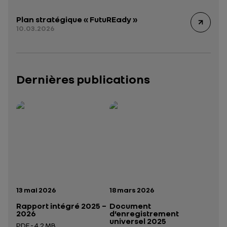
Plan stratégique « FutuREady »
10.03.2026
Dernières publications
Rapport intégré 2025 – 2026
Présentation institutionnelle 2026
— données structurées (JSON)
— données structurées 
Date de publication:
Date de publication:
13 mai 2026
18 mars 2026
Rapport intégré 2025 –
Document
2026
d’enregistrement
universel 2025
PDF - 4.2 MB